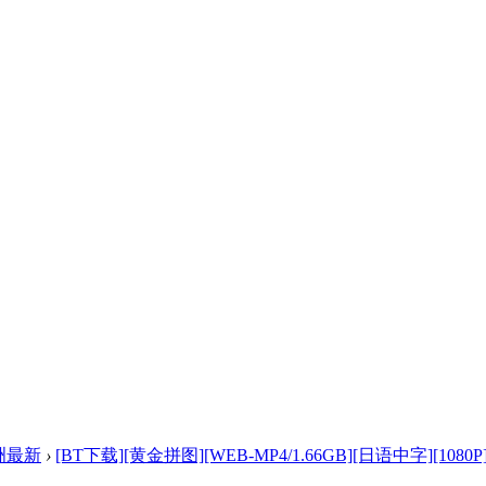
洲最新
›
[BT下载][黄金拼图][WEB-MP4/1.66GB][日语中字][1080P] .