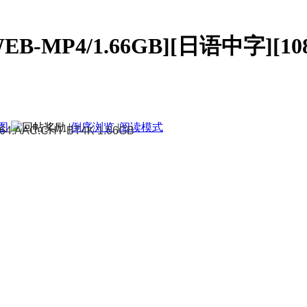
B-MP4/1.66GB][日语中字][108
图
|
倒序浏览
|
阅读模式
264.AAC.CHT-BT4K 1.66GB