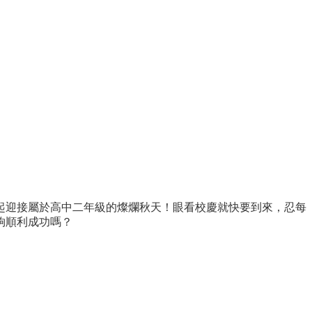
迎接屬於高中二年級的燦爛秋天！眼看校慶就快要到來，忍每
夠順利成功嗎？