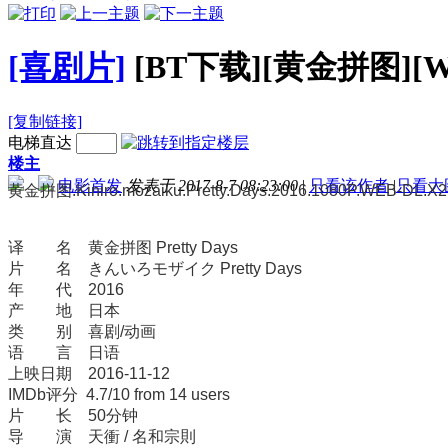
[喜剧片]
[BT下载][黄金拼图][WE
[复制链接]
电梯直达
楼主
电影首发
发表于 2017-8-7 08:23:00
|
只看该作者
|
只看大
黄金拼图.Kiniro.mozaiku.Pretty.Days.2016.1080P.WEB-DL.X
译 名 黄金拼图 Pretty Days
片 名 きんいろモザイク Pretty Days
年 代 2016
产 地 日本
类 别 喜剧/动画
语 言 日语
上映日期 2016-11-12
IMDb评分 4.7/10 from 14 users
片 长 50分钟
导 演 天衝 / 名和宗則