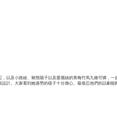
，以及小路綾、豬熊陽子以及愛麗絲的青梅竹馬九條可憐，一起
裝設計。大家看到她過勞的樣子十分擔心。最後忍他們的話劇能