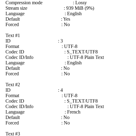
Compression mode : Lossy
Stream size : 939 MiB (9%)
Language : English
Default : Yes
Forced : No
Text #1
ID : 3
Format : UTF-8
Codec ID : S_TEXT/UTF8
Codec ID/Info : UTF-8 Plain Text
Language : English
Default : No
Forced : No
Text #2
ID : 4
Format : UTF-8
Codec ID : S_TEXT/UTF8
Codec ID/Info : UTF-8 Plain Text
Language : French
Default : No
Forced : No
Text #3