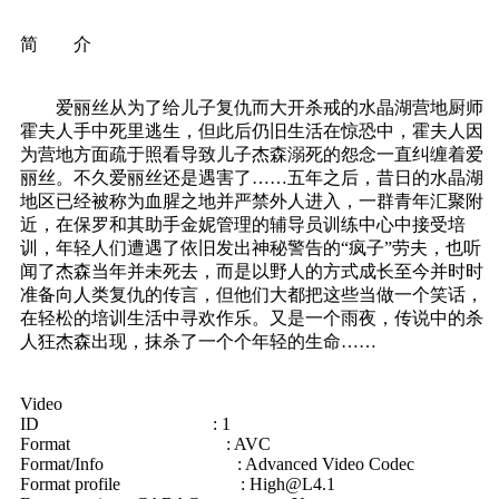
简 介
爱丽丝从为了给儿子复仇而大开杀戒的水晶湖营地厨师
霍夫人手中死里逃生，但此后仍旧生活在惊恐中，霍夫人因
为营地方面疏于照看导致儿子杰森溺死的怨念一直纠缠着爱
丽丝。不久爱丽丝还是遇害了……五年之后，昔日的水晶湖
地区已经被称为血腥之地并严禁外人进入，一群青年汇聚附
近，在保罗和其助手金妮管理的辅导员训练中心中接受培
训，年轻人们遭遇了依旧发出神秘警告的“疯子”劳夫，也听
闻了杰森当年并未死去，而是以野人的方式成长至今并时时
准备向人类复仇的传言，但他们大都把这些当做一个笑话，
在轻松的培训生活中寻欢作乐。又是一个雨夜，传说中的杀
人狂杰森出现，抹杀了一个个年轻的生命……
Video
ID : 1
Format : AVC
Format/Info : Advanced Video Codec
Format profile :
High@L4.1