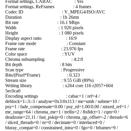
Format settings, CABAC : Yes
Format settings, ReFrames : 4 frames
Codec ID : V_MPEG4/ISO/AVC
Duration : 1h 26mn
Bit rate : 16.1 Mbps
Width : 1 920 pixels
Height : 1 080 pixels
Display aspect ratio : 16:9
Frame rate mode : Constant
Frame rate : 23.976 fps
Color space : YUV
Chroma subsampling : 4:2:0
Bit depth : 8 bits
Scan type : Progressive
Bits/(Pixel*Frame) : 0.323
Stream size : 9.55 GiB (89%)
Writing library : x264 core 116 r2057+604
5ec0ca0
Encoding settings : cabac=1 / ref=4 /
deblock=1:-3:-3 / analyse=0x3:0x113 / me=umh / subme=10 /
psy=1 / fade_compensate=0.00 / psy_rd=1.00:0.00 / mixed_ref=1 /
me_range=64 / chroma_me=1 / trellis=2 / 8x8dct=1 / cqm=0 /
deadzone=21,11 / fast_pskip=0 / chroma_qp_offset=-2 / threads=6
/ sliced_threads=0 / nr=0 / decimate=0 / interlaced=0 /
bluray_compat=0 / constrained_intra=0 / fgo=0 / bframes=9 /