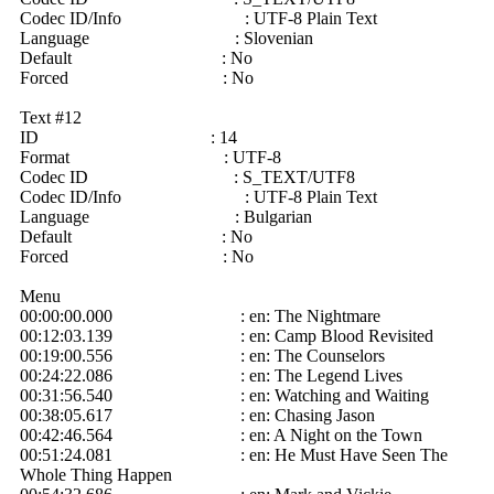
Codec ID/Info : UTF-8 Plain Text
Language : Slovenian
Default : No
Forced : No
Text #12
ID : 14
Format : UTF-8
Codec ID : S_TEXT/UTF8
Codec ID/Info : UTF-8 Plain Text
Language : Bulgarian
Default : No
Forced : No
Menu
00:00:00.000 : en: The Nightmare
00:12:03.139 : en: Camp Blood Revisited
00:19:00.556 : en: The Counselors
00:24:22.086 : en: The Legend Lives
00:31:56.540 : en: Watching and Waiting
00:38:05.617 : en: Chasing Jason
00:42:46.564 : en: A Night on the Town
00:51:24.081 : en: He Must Have Seen The
Whole Thing Happen