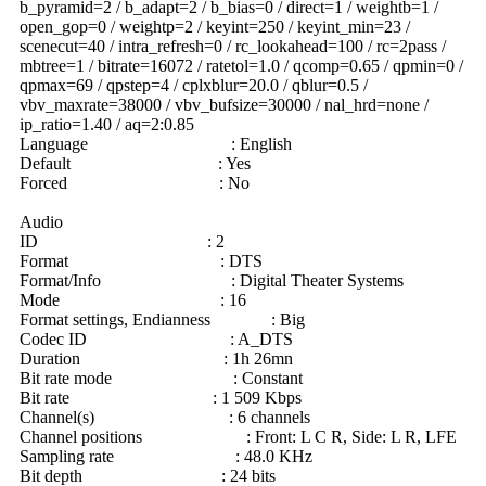
b_pyramid=2 / b_adapt=2 / b_bias=0 / direct=1 / weightb=1 /
open_gop=0 / weightp=2 / keyint=250 / keyint_min=23 /
scenecut=40 / intra_refresh=0 / rc_lookahead=100 / rc=2pass /
mbtree=1 / bitrate=16072 / ratetol=1.0 / qcomp=0.65 / qpmin=0 /
qpmax=69 / qpstep=4 / cplxblur=20.0 / qblur=0.5 /
vbv_maxrate=38000 / vbv_bufsize=30000 / nal_hrd=none /
ip_ratio=1.40 / aq=2:0.85
Language : English
Default : Yes
Forced : No
Audio
ID : 2
Format : DTS
Format/Info : Digital Theater Systems
Mode : 16
Format settings, Endianness : Big
Codec ID : A_DTS
Duration : 1h 26mn
Bit rate mode : Constant
Bit rate : 1 509 Kbps
Channel(s) : 6 channels
Channel positions : Front: L C R, Side: L R, LFE
Sampling rate : 48.0 KHz
Bit depth : 24 bits