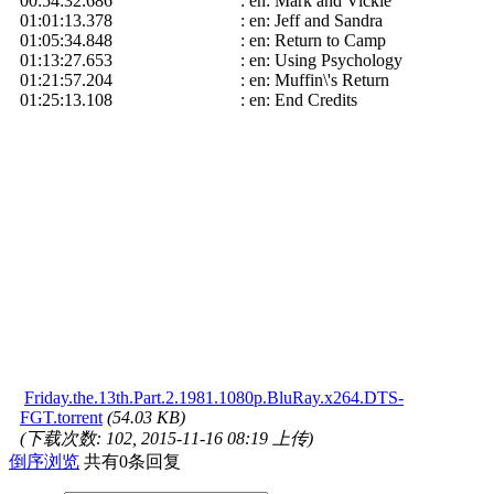
00:54:32.686 : en: Mark and Vickie
01:01:13.378 : en: Jeff and Sandra
01:05:34.848 : en: Return to Camp
01:13:27.653 : en: Using Psychology
01:21:57.204 : en: Muffin\'s Return
01:25:13.108 : en: End Credits
Friday.the.13th.Part.2.1981.1080p.BluRay.x264.DTS-
FGT.torrent
(54.03 KB)
(下载次数: 102, 2015-11-16 08:19 上传)
倒序浏览
共有0条回复