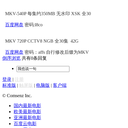
MKV-540P 每集约350MB 无水印 XSK 全30
百度网盘
密码:l8co
MKV 720P CCTV8 NGB 全30集 42G
百度网盘
密码：affs 自行修改后缀为MKV
倒序浏览
共有0条回复
登录
|
注册
标准版
|
触屏版
|
电脑版
|
客户端
© Comsenz Inc.
国内最新电影
欧美最新电影
亚洲最新电影
百度云电影