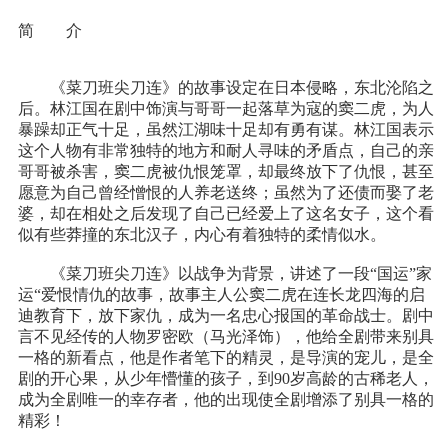
简 介
《菜刀班尖刀连》的故事设定在日本侵略，东北沦陷之
后。林江国在剧中饰演与哥哥一起落草为寇的窦二虎，为人
暴躁却正气十足，虽然江湖味十足却有勇有谋。林江国表示
这个人物有非常独特的地方和耐人寻味的矛盾点，自己的亲
哥哥被杀害，窦二虎被仇恨笼罩，却最终放下了仇恨，甚至
愿意为自己曾经憎恨的人养老送终；虽然为了还债而娶了老
婆，却在相处之后发现了自己已经爱上了这名女子，这个看
似有些莽撞的东北汉子，内心有着独特的柔情似水。
《菜刀班尖刀连》以战争为背景，讲述了一段“国运”家
运“爱恨情仇的故事，故事主人公窦二虎在连长龙四海的启
迪教育下，放下家仇，成为一名忠心报国的革命战士。剧中
言不见经传的人物罗密欧（马光泽饰），他给全剧带来别具
一格的新看点，他是作者笔下的精灵，是导演的宠儿，是全
剧的开心果，从少年懵懂的孩子，到90岁高龄的古稀老人，
成为全剧唯一的幸存者，他的出现使全剧增添了别具一格的
精彩！