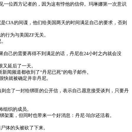
见一位西方记者的，因为这有悖他的信仰。玛琳娜第一次意识
尼是CIA的间谍，他们给美国两天的时间满足自己的要求，否则
尼的行为与美国ZF无关。
已。
果自己的需要再得不到满足的话，丹尼在24小时之内就会没
限又延后了一天。
斯新闻频道都收到了“丹尼已死”的电子邮件。
体很快就被确定并非丹尼。
格则念了一封给绑匪的公开信，表示自己愿意接受谈判，只要丹
怖组织的成员。
了绑架案，但同时也带来一个好消息：丹尼·珀尔还活着。
后尸体的头被砍了下来。