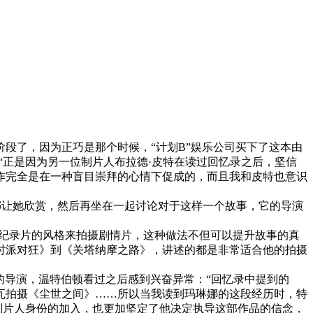
。
段了，因为正巧是那个时候，“计划B”娱乐公司买下了这本由
er)表示：“正是因为另一位制片人布拉德·皮特在读过回忆录之后，坚信
作完全是在一种盲目崇拜的心情下促成的，而且我和皮特也意识
让她欣赏，然后再坐在一起讨论对于这样一个故事，它的导演
以纪录片的风格来拍摄剧情片，这种做法不但可以提升故事的真
时派对狂》到《关塔纳摩之路》，讲述的都是非常适合他的拍摄
的导演，温特伯顿看过之后感到兴奋异常：“回忆录中提到的
沙瓦拍摄《尘世之间》……所以当我读到玛琳娜的这段经历时，特
以制片人身份的加入，也更加坚定了他决定执导这部作品的信念，