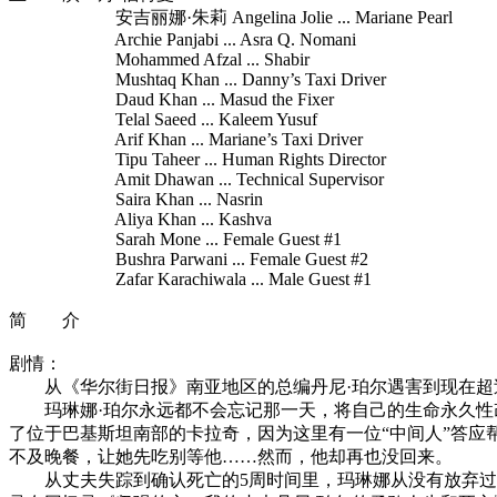
安吉丽娜·朱莉 Angelina Jolie ... Mariane Pearl
Archie Panjabi ... Asra Q. Nomani
Mohammed Afzal ... Shabir
Mushtaq Khan ... Danny’s Taxi Driver
Daud Khan ... Masud the Fixer
Telal Saeed ... Kaleem Yusuf
Arif Khan ... Mariane’s Taxi Driver
Tipu Taheer ... Human Rights Director
Amit Dhawan ... Technical Supervisor
Saira Khan ... Nasrin
Aliya Khan ... Kashva
Sarah Mone ... Female Guest #1
Bushra Parwani ... Female Guest #2
Zafar Karachiwala ... Male Guest #1
简 介
剧情：
从《华尔街日报》南亚地区的总编丹尼·珀尔遇害到现在超过
玛琳娜·珀尔永远都不会忘记那一天，将自己的生命永久性改变
了位于巴基斯坦南部的卡拉奇，因为这里有一位“中间人”答
不及晚餐，让她先吃别等他……然而，他却再也没回来。
从丈夫失踪到确认死亡的5周时间里，玛琳娜从没有放弃过寻