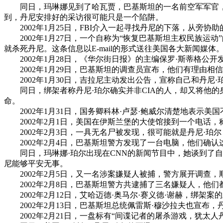
同日，玛琳娜见到了哈瓦贾，巴基斯坦的一名前空军军官，本
到，丹尼安排好的采访很可能只是一个陷阱。
2002年1月25日，FBI介入一起寻找丹尼的下落，从旁协
2002年1月27日，一个自称为“恢复巴基斯坦主权民族运动
就杀死丹尼。这条信息以E-mail的形式送往美国各大新闻媒体
2002年1月28日，《华尔街日报》的主编保罗·斯蒂格公开发
2002年1月29日，巴基斯坦的调查员宣布，他们有理由相
2002年1月30日，吉拉尼主动发出公告，宣称自己和丹尼·
同日，绑架者称丹尼·珀尔确实并非CIA的人，却又将他的身
命。
2002年1月31日，国务卿科林·卢瑟·鲍威尔清楚地表示
2002年2月1日，美国在伊斯兰堡的大使馆接到一个电话，称
2002年2月3日，一具无名尸被发现，很可能就是丹尼·珀
2002年2月4日，巴基斯坦警方发现了一台电脑，他们确认
同日，玛琳娜·珀尔出现在CNN的新闻节目中，她谈到了自
尼能够平安无事。
2002年2月5日，又一名涉案嫌疑人被捕，警方展开调查，
2002年2月8日，巴基斯坦警方共逮捕了三名嫌疑人，他们
2002年2月12日，艾哈迈德·奥马尔·赛义德·谢赫，绑
2002年2月13日，巴基斯坦总统佩雷斯·穆沙拉夫也宣布，
2002年2月21日，一盘标有“间谍记者的屠杀游戏，犹太