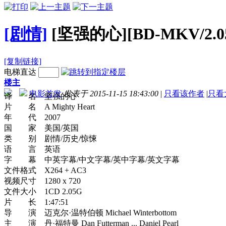
[剧情]
[坚强的心][BD-MKV/2.0
[复制链接]
电梯直达
楼主
电影首发
发表于 2015-11-15 18:43:00
|
只看该作者
|
只看
译 名 坚强的心
片 名 A Mighty Heart
年 代 2007
国 家 美国/英国
类 别 剧情/历史/惊悚
语 言 英语
字 幕 中英字幕/中文字幕/英中字幕/英文字幕
文件格式 X264 + AC3
视频尺寸 1280 x 720
文件大小 1CD 2.05G
片 长 1:47:51
导 演 迈克尔·温特伯顿 Michael Winterbottom
主 演 丹·福特曼 Dan Futterman ... Daniel Pearl