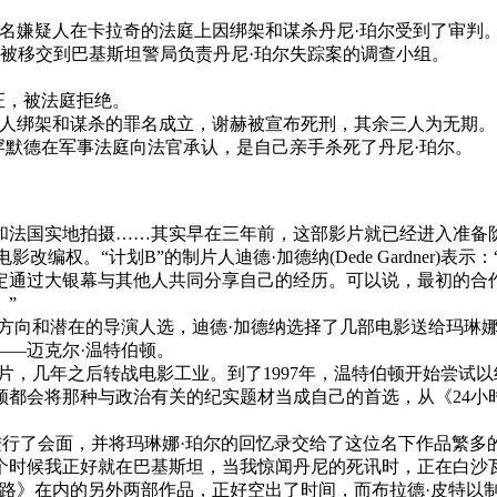
的四名嫌疑人在卡拉奇的法庭上因绑架和谋杀丹尼·珀尔受到了审判
接被移交到巴基斯坦警局负责丹尼·珀尔失踪案的调查小组。
证，被法庭拒绝。
嫌疑人绑架和谋杀的罪名成立，谢赫被宣布死刑，其余三人为无期。
赫·穆罕默德在军事法庭向法官承认，是自己亲手杀死了丹尼·珀尔。
和法国实地拍摄……其实早在三年前，这部影片就已经进入准备阶
回忆录的电影改编权。“计划B”的制片人迪德·加德纳(Dede Gardn
定通过大银幕与其他人共同分享自己的经历。可以说，最初的合
”
向和潜在的导演人选，迪德·加德纳选择了几部电影送给玛琳娜
—迈克尔·温特伯顿。
，几年之后转战电影工业。到了1997年，温特伯顿开始尝试
顿都会将那种与政治有关的纪实题材当成自己的首选，从《24小
进行了会面，并将玛琳娜·珀尔的回忆录交给了这位名下作品繁多
那个时候我正好就在巴基斯坦，当我惊闻丹尼的死讯时，正在白
摩之路》在内的另外两部作品，正好空出了时间，而布拉德·皮特