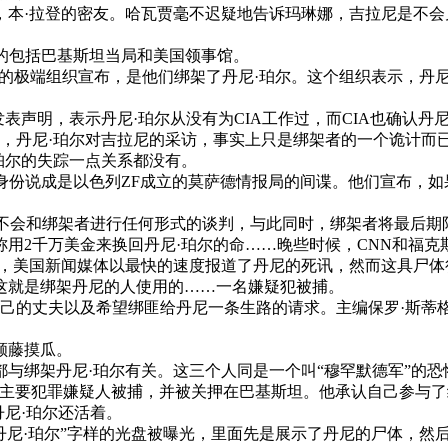
·拉登的密友。哈瓦贾毫不迟疑地告诉玛琳娜，吉拉尼是不会
助的包括巴基斯坦当局和美国领事馆。
”的极端组织宣布，是他们绑架了丹尼·珀尔。这个组织表示，丹
。
表声明，表示丹尼·珀尔从没有为CIA工作过，而CIA也确认丹
信，丹尼·珀尔对吉拉尼的采访，事实上只是绑架者的一个诡计而
珀尔的失踪一点关系都没有。
份说成是以色列ZF成立的莫萨德情报局的间谍。他们宣布，如
美国不会和绑架者进行任何形式的谈判，与此同时，绑架者将最后期
用2千万美金来换回丹尼·珀尔的命……晚些时候，CNN和福克
尔，美国新闻媒体以最快的速度报道了丹尼的死讯，然而这具尸
这就是绑架丹尼的人使用的……一名嫌疑犯被捕。
己的丈夫以及希望绑匪给丹尼一条生路的请求。主编保罗·斯蒂
顺藤摸瓜。
都与绑架丹尼·珀尔有关。这三个人同是一个叫“穆罕默德军”的恐
架案的主要犯罪嫌疑人被捕，并被关押在巴基斯坦。他承认自己参与
丹尼·珀尔还活着。
人丹尼·珀尔”字样的光盘被曝光，里面先是展示了丹尼的尸体，然