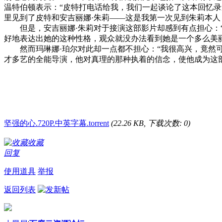
温特伯顿表示：“皮特打电话给我，我们一起谈论了这本回忆
里见到了皮特和安吉丽娜·朱莉——这是我第一次见到朱莉本
但是，安吉丽娜·朱莉对于接演这部影片却感到有点担心：“
好地表达出她的这种性格，观众就没办法看到她是一个多么美
然而玛琳娜·珀尔对此却一点都不担心：“我很高兴，竟然可
才多艺的全能导演，他对真理的那种执着的信念，使他成为这
坚强的心.720P.中英字幕.torrent
(22.26 KB, 下载次数: 0)
收藏
回复
使用道具
举报
返回列表