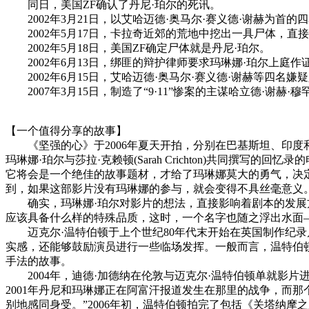
同日，美国ZF确认了丹尼·珀尔的死讯。
2002年3月21日，以艾哈迈德·奥马尔·赛义德·谢赫为首
2002年5月17日，卡拉奇近郊的荒地中挖出一具尸体，直
2002年5月18日，美国ZF确定尸体就是丹尼·珀尔。
2002年6月13日，绑匪的辩护律师要求玛琳娜·珀尔上庭作
2002年6月15日，艾哈迈德·奥马尔·赛义德·谢赫等四名
2007年3月15日，制造了“9·11”惨案的主谋哈立德·谢
【一个值得分享的故事】
《坚强的心》于2006年夏天开拍，分别在巴基斯坦、印度
玛琳娜·珀尔与莎拉·克赖顿(Sarah Crichton)共同撰写的
它将会是一个绝佳的故事题材，才给了玛琳娜莫大的勇气，决
到，如果这部影片没有玛琳娜的参与，就会变得不具丝毫意义。
确实，玛琳娜·珀尔对影片的想法，直接影响着剧本的发展方
应该具备什么样的特殊品质，这时，一个名字也随之浮出水面—
迈克尔·温特伯顿于上个世纪80年代末开始在英国制作纪录片
实感，还能够鼓励演员进行一些临场发挥。一般而言，温特伯
手法的故事。
2004年，迪德·加德纳在伦敦与迈克尔·温特伯顿单就影片
2001年丹尼和玛琳娜正在阿富汗报道发生在那里的战争，而
别地感同身受。”2006年初，温特伯顿拍完了包括《关塔纳