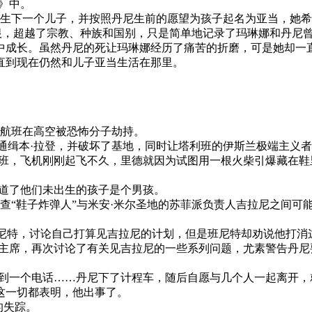
》中。
下一个儿子，并按照丹尼生前的愿望为孩子起名为亚当，她希
和仇恨，超越了宗教、种族和国别，只是简单地记录了玛琳娜和丹
中成长。虽然丹尼的死让玛琳娜经历了痛苦的折磨，可是她却一
直到现在仍然和儿子亚当生活在那里。
3号航班在高空被恐怖分子劫持。
汗，通缉本·拉登，并破坏了基地，同时让塔利班的伊斯兰极端主义
3号航班，飞机刚刚起飞不久，里德就因为试图用一根火柴引爆藏
知道了他们未出生的孩子是个男孩。
调查“鞋子炸弹人”与米安·米尔圣地的苏菲派负责人吉拉尼之间
·班尼特，讨论自己打算见吉拉尼的计划，但是班尼特却劝说他打消
席，再次讨论了有关见吉拉尼的一些系列问题，尤素警告丹尼
到一个电话……丹尼下了计程车，随后自愿与几个人一起离开，
一切都表明，他出事了。
的失踪。