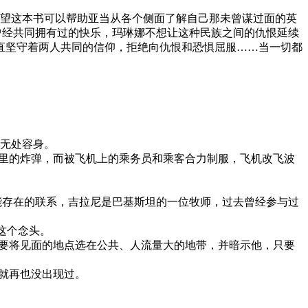
望这本书可以帮助亚当从各个侧面了解自己那未曾谋过面的英
尼曾经共同拥有过的快乐，玛琳娜不想让这种民族之间的仇恨延续
直坚守着两人共同的信仰，拒绝向仇恨和恐惧屈服……当一切都
者无处容身。
在鞋里的炸弹，而被飞机上的乘务员和乘客合力制服，飞机改飞波
可能存在的联系，吉拉尼是巴基斯坦的一位牧师，过去曾经参与过
这个念头。
要将见面的地点选在公共、人流量大的地带，并暗示他，只要
就再也没出现过。