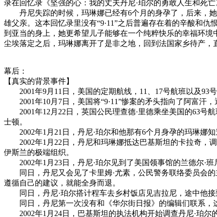
录在回忆录《坚强的心：我的丈夫丹尼·珀尔的勇敢人生和死亡
丹尼失踪的时候，玛琳娜已经有6个月的身孕了，后来，她生
雄父亲。这本回忆录里没有“9·11”之后普遍存在着的辛酸
到亚当的身上，她更希望儿子能够在一个纯粹快乐的幸福环境
尘埃落定之后，玛琳娜离开了是非之地，回到法国家乡待产，
幕后：
【真实的背景事件】
2001年9月11日，美国的定期航线，11、17号航班以及9
2001年10月7日，美国将“9·11”惨案的矛头指向了阿富
2001年12月22日，英国公民理查德·里德乘坐美国的6
士顿。
2002年1月21日，丹尼·珀尔和他那有6个月身孕的玛琳娜
2002年1月22日，丹尼和玛琳娜抵达巴基斯坦的卡拉奇，
伊斯兰的极端组织。
2002年1月23日，丹尼·珀尔见到了美国领事馆的兰德尔
同日，丹尼又会见了卡里姆·尤素，公民警务联络委员会的主
遵循自己的建议，就能全身而退。
同日，丹尼·珀尔搭计程车去乡村饭店见吉拉尼，途中他接
同日，丹尼第一次没有和《华尔街日报》的编辑们联系，这
2002年1月24日，巴基斯坦的执法机构开始调查丹尼·珀尔