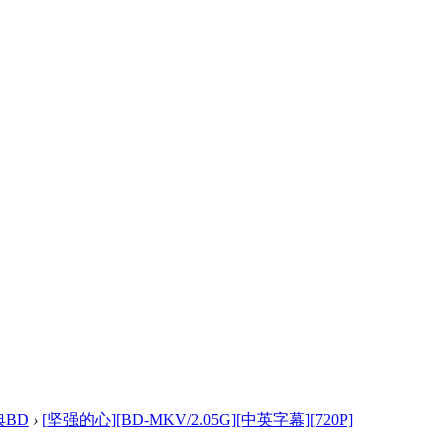
典BD
›
[坚强的心][BD-MKV/2.05G][中英字幕][720P]