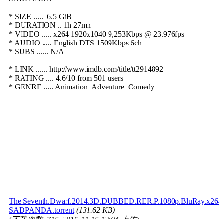
* SIZE ...... 6.5 GiB
* DURATION .. 1h 27mn
* VIDEO ..... x264 1920x1040 9,253Kbps @ 23.976fps
* AUDIO ..... English DTS 1509Kbps 6ch
* SUBS ...... N/A
* LINK ...... http://www.imdb.com/title/tt2914892
* RATING .... 4.6/10 from 501 users
* GENRE ..... Animation Adventure Comedy
The.Seventh.Dwarf.2014.3D.DUBBED.RERiP.1080p.BluRay.x26
SADPANDA.torrent
(131.62 KB)