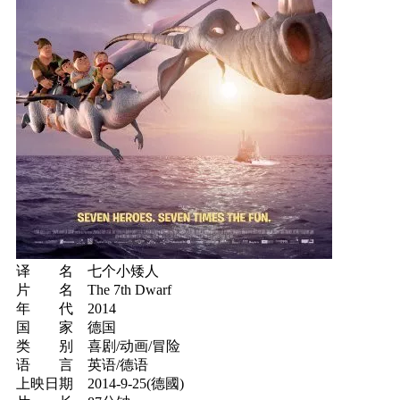
译 名 七个小矮人
片 名 The 7th Dwarf
年 代 2014
国 家 德国
类 别 喜剧/动画/冒险
语 言 英语/德语
上映日期 2014-9-25(德國)