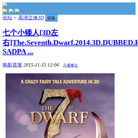
论坛
>
高清立体3D
回复
七个小矮人[3D左
右]The.Seventh.Dwarf.2014.3D.DUBBED.R
SADPA ...
电影首发
2015-11-15 12:04
只看楼主