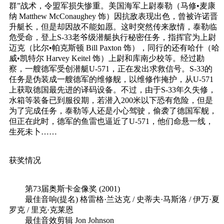
群”战术，令盟军损失惨重。美国海军上尉泰勒（马修•麦康
纳 Matthew McConaughey 饰）因抗敌表现出色，曾被许诺晋
升艇长，但是却因故不能如愿。这时突然传来敌情，泰勒临
危受命，登上S-33老爷级潜艇执行秘密任务，指挥官为上尉
迈克（比尔•帕克斯顿 Bill Paxton 饰），同行的还有哈什（哈
威•凯特尔 Harvey Keitel 饰）上尉和库南少校等。经过勘
察，一艘德军受创潜艇U-571，正在发出求救信号。S-33的
任务是伪装成一艘德军的维修舰，以维修作掩护，从U-571
上获取德国最先进的译码设备。不过，由于S-33年久失修，
水箱等装备已到服役期，若潜入200米以下恐有危险，但是
为了完成任务，泰勒等人还是小心驾驶，偷袭了德国军舰，
但正在此时，德军的鱼雷也逼近了U-571，他们命悬一线，
生死未卜……
获奖情况
第73届奥斯卡金像奖 (2001)
最佳音响(提名) 格雷格·兰达克 / 史蒂夫·马斯洛 / 伊万·夏
罗克 / 里克·克莱恩
最佳音效剪辑 Jon Johnson