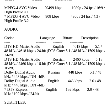
----- ------- -----------
MPEG-4 AVC Video 20499 kbps 1080p / 24 fps / 16:9 /
High Profile 4.1
* MPEG-4 AVC Video 908 kbps 480p / 24 fps / 4:3 /
High Profile 3.2
AUDIO:
Codec Language Bitrate Description
----- -------- ------- -----------
DTS-HD Master Audio English 4618 kbps 5.1 /
48 kHz / 4618 kbps / 24-bit (DTS Core: 5.1 / 48 kHz / 1509 kbps /
24-bit)
DTS-HD Master Audio Russian 2460 kbps 5.1 /
48 kHz / 2460 kbps / 16-bit (DTS Core: 5.1 / 48 kHz / 1509 kbps /
16-bit)
Dolby Digital Audio Russian 448 kbps 5.1 / 48
kHz / 448 kbps / DN -4dB
Dolby Digital Audio English 448 kbps 2.0 / 48
kHz / 448 kbps / DN -4dB
* DTS Express English 192 kbps 2.0 / 48
kHz / 192 kbps / 24-bit
SUBTITLES: