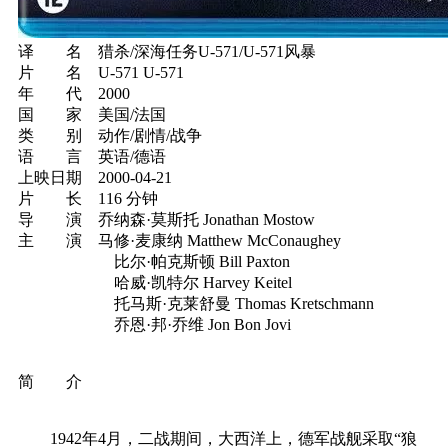
译 名 猎杀/深海任务U-571/U-571风暴
片 名 U-571 U-571
年 代 2000
国 家 美国/法国
类 别 动作/剧情/战争
语 言 英语/德语
上映日期 2000-04-21
片 长 116 分钟
导 演 乔纳森·莫斯托 Jonathan Mostow
主 演 马修·麦康纳 Matthew McConaughey
比尔·帕克斯顿 Bill Paxton
哈威·凯特尔 Harvey Keitel
托马斯·克莱舒曼 Thomas Kretschmann
乔恩·邦·乔维 Jon Bon Jovi
简 介
1942年4月，二战期间，大西洋上，德军战舰采取“狼