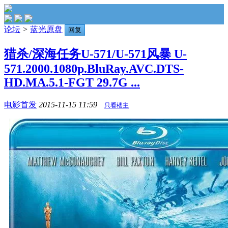
论坛
>
蓝光原盘
回复
猎杀/深海任务U-571/U-571风暴 U-
571.2000.1080p.BluRay.AVC.DTS-
HD.MA.5.1-FGT 29.7G ...
电影首发
2015-11-15 11:59
只看楼主