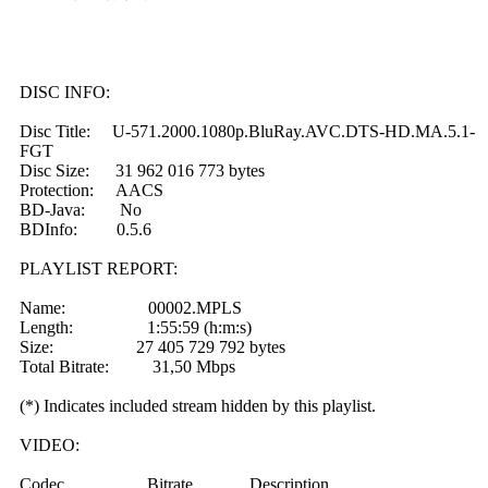
DISC INFO:
Disc Title: U-571.2000.1080p.BluRay.AVC.DTS-HD.MA.5.1-
FGT
Disc Size: 31 962 016 773 bytes
Protection: AACS
BD-Java: No
BDInfo: 0.5.6
PLAYLIST REPORT:
Name: 00002.MPLS
Length: 1:55:59 (h:m:s)
Size: 27 405 729 792 bytes
Total Bitrate: 31,50 Mbps
(*) Indicates included stream hidden by this playlist.
VIDEO:
Codec Bitrate Description