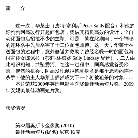
简 介
这一次，华莱士（皮特·塞利斯 Peter Sallis 配音）和他的
好狗狗阿高改行开起面包店，凭借其精良高效的设计，全自
动化面包店招揽不少的主顾。可是，就在此期间，一个神秘
的连环杀手先后杀害了十二位面包师傅。这一天，华莱士在
送面包的过程中，意外邂逅并救助了曾经名噪一时的面包海
报宣传女郎佩拉（莎莉·林德赛 Sally Lindsay 配音），二人由
此相识相知，共坠爱河。在这一过程中，阿高感觉备受冷
落。偶然的机会，阿高发现佩拉德真身竟是那个恐怖的连环
杀手！他的主人华莱士俨然成为下一个将被狙杀的对象……
本片荣获2009年英国电影学院奖最佳动画短片奖、2009
年安妮奖最佳动画短片奖。
获奖情况
第82届奥斯卡金像奖 (2010)
最佳动画短片(提名) 尼克·帕克