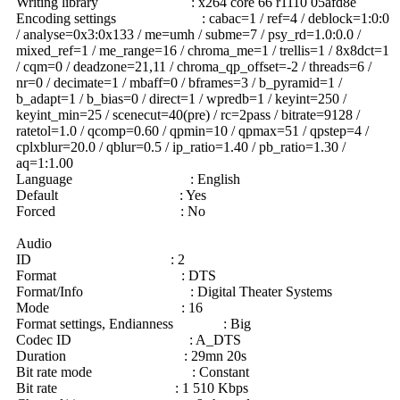
Writing library : x264 core 66 r1110 05afd8e
Encoding settings : cabac=1 / ref=4 / deblock=1:0:0
/ analyse=0x3:0x133 / me=umh / subme=7 / psy_rd=1.0:0.0 /
mixed_ref=1 / me_range=16 / chroma_me=1 / trellis=1 / 8x8dct=1
/ cqm=0 / deadzone=21,11 / chroma_qp_offset=-2 / threads=6 /
nr=0 / decimate=1 / mbaff=0 / bframes=3 / b_pyramid=1 /
b_adapt=1 / b_bias=0 / direct=1 / wpredb=1 / keyint=250 /
keyint_min=25 / scenecut=40(pre) / rc=2pass / bitrate=9128 /
ratetol=1.0 / qcomp=0.60 / qpmin=10 / qpmax=51 / qpstep=4 /
cplxblur=20.0 / qblur=0.5 / ip_ratio=1.40 / pb_ratio=1.30 /
aq=1:1.00
Language : English
Default : Yes
Forced : No
Audio
ID : 2
Format : DTS
Format/Info : Digital Theater Systems
Mode : 16
Format settings, Endianness : Big
Codec ID : A_DTS
Duration : 29mn 20s
Bit rate mode : Constant
Bit rate : 1 510 Kbps