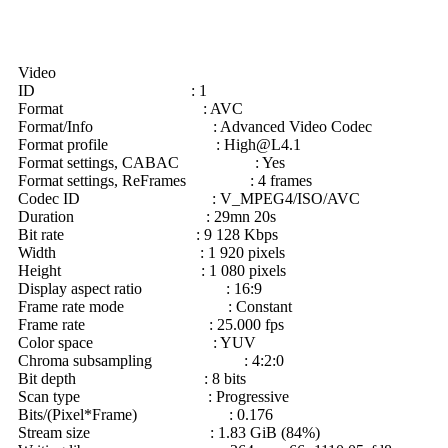
Video
ID : 1
Format : AVC
Format/Info : Advanced Video Codec
Format profile :
High@L4.1
Format settings, CABAC : Yes
Format settings, ReFrames : 4 frames
Codec ID : V_MPEG4/ISO/AVC
Duration : 29mn 20s
Bit rate : 9 128 Kbps
Width : 1 920 pixels
Height : 1 080 pixels
Display aspect ratio : 16:9
Frame rate mode : Constant
Frame rate : 25.000 fps
Color space : YUV
Chroma subsampling : 4:2:0
Bit depth : 8 bits
Scan type : Progressive
Bits/(Pixel*Frame) : 0.176
Stream size : 1.83 GiB (84%)