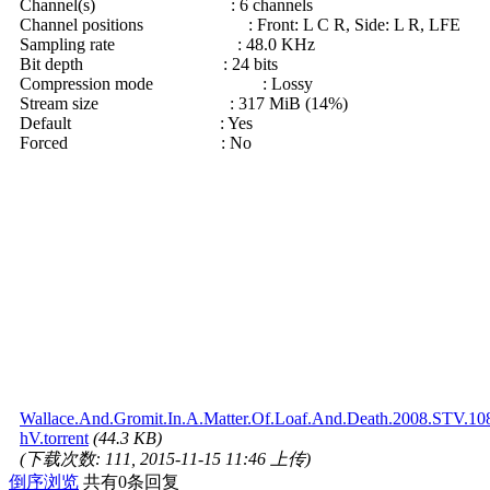
Channel(s) : 6 channels
Channel positions : Front: L C R, Side: L R, LFE
Sampling rate : 48.0 KHz
Bit depth : 24 bits
Compression mode : Lossy
Stream size : 317 MiB (14%)
Default : Yes
Forced : No
Wallace.And.Gromit.In.A.Matter.Of.Loaf.And.Death.2008.STV.10
hV.torrent
(44.3 KB)
(下载次数: 111, 2015-11-15 11:46 上传)
倒序浏览
共有0条回复