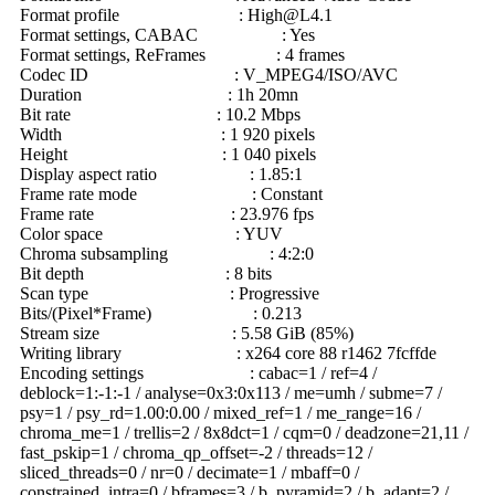
Format profile :
High@L4.1
Format settings, CABAC : Yes
Format settings, ReFrames : 4 frames
Codec ID : V_MPEG4/ISO/AVC
Duration : 1h 20mn
Bit rate : 10.2 Mbps
Width : 1 920 pixels
Height : 1 040 pixels
Display aspect ratio : 1.85:1
Frame rate mode : Constant
Frame rate : 23.976 fps
Color space : YUV
Chroma subsampling : 4:2:0
Bit depth : 8 bits
Scan type : Progressive
Bits/(Pixel*Frame) : 0.213
Stream size : 5.58 GiB (85%)
Writing library : x264 core 88 r1462 7fcffde
Encoding settings : cabac=1 / ref=4 /
deblock=1:-1:-1 / analyse=0x3:0x113 / me=umh / subme=7 /
psy=1 / psy_rd=1.00:0.00 / mixed_ref=1 / me_range=16 /
chroma_me=1 / trellis=2 / 8x8dct=1 / cqm=0 / deadzone=21,11 /
fast_pskip=1 / chroma_qp_offset=-2 / threads=12 /
sliced_threads=0 / nr=0 / decimate=1 / mbaff=0 /
constrained_intra=0 / bframes=3 / b_pyramid=2 / b_adapt=2 /