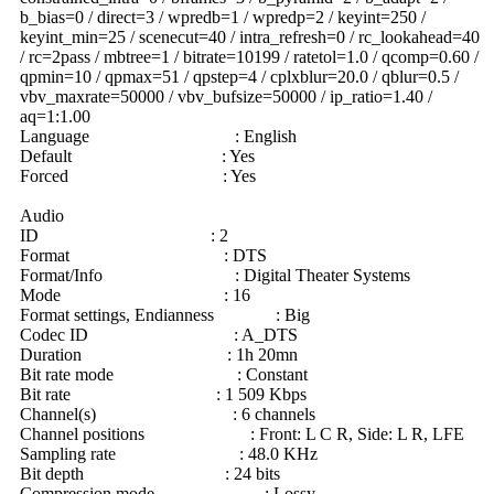
b_bias=0 / direct=3 / wpredb=1 / wpredp=2 / keyint=250 /
keyint_min=25 / scenecut=40 / intra_refresh=0 / rc_lookahead=40
/ rc=2pass / mbtree=1 / bitrate=10199 / ratetol=1.0 / qcomp=0.60 /
qpmin=10 / qpmax=51 / qpstep=4 / cplxblur=20.0 / qblur=0.5 /
vbv_maxrate=50000 / vbv_bufsize=50000 / ip_ratio=1.40 /
aq=1:1.00
Language : English
Default : Yes
Forced : Yes
Audio
ID : 2
Format : DTS
Format/Info : Digital Theater Systems
Mode : 16
Format settings, Endianness : Big
Codec ID : A_DTS
Duration : 1h 20mn
Bit rate mode : Constant
Bit rate : 1 509 Kbps
Channel(s) : 6 channels
Channel positions : Front: L C R, Side: L R, LFE
Sampling rate : 48.0 KHz
Bit depth : 24 bits
Compression mode : Lossy