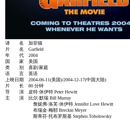
译 名 加菲猫
片 名 Garfield
年 代 2004
国 家 美国
类 别 喜剧/家庭
语 言 英语
上映日期 2004-06-11(美国)/2004-12-17(中国大陆)
片 长 80 分钟
导 演 皮特·休伊特 Peter Hewitt
主 演 比尔·默瑞 Bill Murray
詹妮弗·洛芙·休伊特 Jennifer Love Hewitt
布瑞金·梅耶 Breckin Meyer
斯蒂芬·托布罗斯基 Stephen Tobolowsky