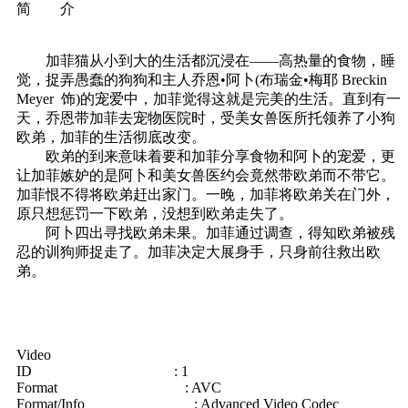
简 介
加菲猫从小到大的生活都沉浸在――高热量的食物，睡
觉，捉弄愚蠢的狗狗和主人乔恩•阿卜(布瑞金•梅耶 Breckin
Meyer 饰)的宠爱中，加菲觉得这就是完美的生活。直到有一
天，乔恩带加菲去宠物医院时，受美女兽医所托领养了小狗
欧弟，加菲的生活彻底改变。
欧弟的到来意味着要和加菲分享食物和阿卜的宠爱，更
让加菲嫉妒的是阿卜和美女兽医约会竟然带欧弟而不带它。
加菲恨不得将欧弟赶出家门。一晚，加菲将欧弟关在门外，
原只想惩罚一下欧弟，没想到欧弟走失了。
阿卜四出寻找欧弟未果。加菲通过调查，得知欧弟被残
忍的训狗师捉走了。加菲决定大展身手，只身前往救出欧
弟。
Video
ID : 1
Format : AVC
Format/Info : Advanced Video Codec