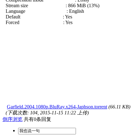
Stream size : 866 MiB (13%)
Language : English
Default : Yes
Forced : Yes
Garfield.2004.1080p.BluRay.x264-Japhson.torrent
(66.11 KB)
(下载次数: 104, 2015-11-15 11:22 上传)
倒序浏览
共有0条回复