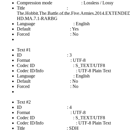
Compression mode : Lossless / Lossy
Title :
The.Hobbit.The.Battle.of.the.Five.Armies.2014.EXTENDE
HD.MA.7.1-RARBG
Language : English
Default : Yes
Forced : No
Text #1
ID : 3
Format : UTF-8
Codec ID : S_TEXT/UTF8
Codec ID/Info : UTF-8 Plain Text
Language : English
Default : No
Forced : No
Text #2
ID : 4
Format : UTF-8
Codec ID : S_TEXT/UTF8
Codec ID/Info : UTF-8 Plain Text
Title : SDH