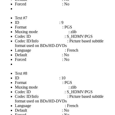
Forced : No
Text #7
ID : 9
Format : PGS
Muxing mode : zlib
Codec ID : S_HDMV/PGS
Codec ID/Info : Picture based subtitle
format used on BDs/HD-DVDs
Language : French
Default : No
Forced : No
Text #8
ID : 10
Format : PGS
Muxing mode : zlib
Codec ID : S_HDMV/PGS
Codec ID/Info : Picture based subtitle
format used on BDs/HD-DVDs
Language : French
Default : No
Forced : No