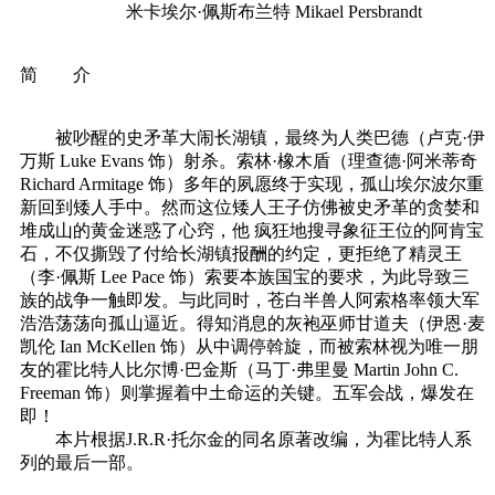
米卡埃尔·佩斯布兰特 Mikael Persbrandt
简 介
被吵醒的史矛革大闹长湖镇，最终为人类巴德（卢克·伊
万斯 Luke Evans 饰）射杀。索林·橡木盾（理查德·阿米蒂奇
Richard Armitage 饰）多年的夙愿终于实现，孤山埃尔波尔重
新回到矮人手中。然而这位矮人王子仿佛被史矛革的贪婪和
堆成山的黄金迷惑了心窍，他 疯狂地搜寻象征王位的阿肯宝
石，不仅撕毁了付给长湖镇报酬的约定，更拒绝了精灵王
（李·佩斯 Lee Pace 饰）索要本族国宝的要求，为此导致三
族的战争一触即发。与此同时，苍白半兽人阿索格率领大军
浩浩荡荡向孤山逼近。得知消息的灰袍巫师甘道夫（伊恩·麦
凯伦 Ian McKellen 饰）从中调停斡旋，而被索林视为唯一朋
友的霍比特人比尔博·巴金斯（马丁·弗里曼 Martin John C.
Freeman 饰）则掌握着中土命运的关键。五军会战，爆发在
即！
本片根据J.R.R·托尔金的同名原著改编，为霍比特人系
列的最后一部。