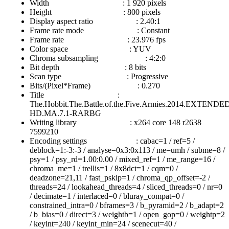
Width : 1 920 pixels
Height : 800 pixels
Display aspect ratio : 2.40:1
Frame rate mode : Constant
Frame rate : 23.976 fps
Color space : YUV
Chroma subsampling : 4:2:0
Bit depth : 8 bits
Scan type : Progressive
Bits/(Pixel*Frame) : 0.270
Title :
The.Hobbit.The.Battle.of.the.Five.Armies.2014.EXTENDE
HD.MA.7.1-RARBG
Writing library : x264 core 148 r2638
7599210
Encoding settings : cabac=1 / ref=5 /
deblock=1:-3:-3 / analyse=0x3:0x113 / me=umh / subme=8 /
psy=1 / psy_rd=1.00:0.00 / mixed_ref=1 / me_range=16 /
chroma_me=1 / trellis=1 / 8x8dct=1 / cqm=0 /
deadzone=21,11 / fast_pskip=1 / chroma_qp_offset=-2 /
threads=24 / lookahead_threads=4 / sliced_threads=0 / nr=0
/ decimate=1 / interlaced=0 / bluray_compat=0 /
constrained_intra=0 / bframes=3 / b_pyramid=2 / b_adapt=2
/ b_bias=0 / direct=3 / weightb=1 / open_gop=0 / weightp=2
/ keyint=240 / keyint_min=24 / scenecut=40 /