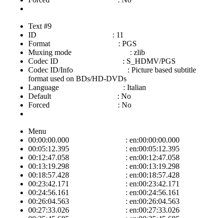
Text #9
ID : 11
Format : PGS
Muxing mode : zlib
Codec ID : S_HDMV/PGS
Codec ID/Info : Picture based subtitle
format used on BDs/HD-DVDs
Language : Italian
Default : No
Forced : No
Menu
00:00:00.000 : en:00:00:00.000
00:05:12.395 : en:00:05:12.395
00:12:47.058 : en:00:12:47.058
00:13:19.298 : en:00:13:19.298
00:18:57.428 : en:00:18:57.428
00:23:42.171 : en:00:23:42.171
00:24:56.161 : en:00:24:56.161
00:26:04.563 : en:00:26:04.563
00:27:33.026 : en:00:27:33.026