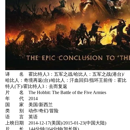
译 名 霍比特人3：五军之战/哈比人：五军之战(港台)/
哈比人：奇境再返(台)/哈比人：汗血回归/指环王前传：霍比
特人(下)/霍比特人3：去而复返
片 名 The Hobbit: The Battle of the Five Armies
年 代 2014
国 家 美国/新西兰
类 别 动作/奇幻/冒险
语 言 英语
上映日期 2014-12-17(美国)/2015-01-23(中国大陆)
片 长 144分钟/164分钟(加长版)