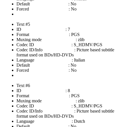
Default : No
Forced : No
Text #5
ID : 7
Format : PGS
Muxing mode : zlib
Codec ID : S_HDMV/PGS
Codec ID/Info : Picture based subtitle
format used on BDs/HD-DVDs
Language : Italian
Default : No
Forced : No
Text #6
ID : 8
Format : PGS
Muxing mode : zlib
Codec ID : S_HDMV/PGS
Codec ID/Info : Picture based subtitle
format used on BDs/HD-DVDs
Language : Dutch
Default : No