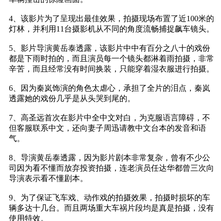
4、该影片为了呈现出最佳效果，拍摄现场布置了近100米的
灯林，并利用11台摄影机从不同的角度流畅捕捉飙车镜头。
5、影片导演黄岳泰透露，该影片中中有百分之八十的戏份
都是下雨时拍的，而且演员每一个镜头都淋着雨拍摄，非常
辛苦，而且经常没有时间换装，只能穿着湿衣服进行拍摄。
6、因为秦岚饰演的角色太虐心，承担了全片的泪点，秦岚
透露她的戏份几乎是从头哭到尾的。
7、高圣远首次在影片中全中文对白，为克服语言障碍，不
但客服联系中文，还向妻子周迅请教中文台本的发音和语
气。
8、导演黄岳泰透露，因为影片剧本非常复杂，曾有不少公
司因为看不懂而放弃投资拍摄，连老演员任达华都曾三次向
导演表示看不懂剧本。
9、为了保证飞车戏、动作戏的拍摄效果，拍摄时损坏的车
辆多达十几台。而且两场重大车祸片段均是真是拍摄，没有
使用特效。