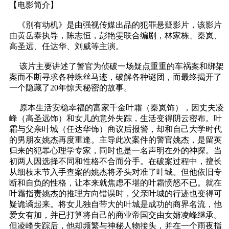
【电影简介】
《别有动机》是由强视传媒出品的犯罪悬疑影片，该影片
由黄岳泰执导，陈志恒，彭艳雯联合编剧，林家栋、秦岚、
高圣远、任达华、刘威等主演。
该片主要讲述了警官为侦破一场疑点重重的车祸案和绑架
案而不断寻求各种蛛丝马迹，破解各种谜团，而最终揭开了
一个隐藏了20年惊天秘密的故事。
原本生活安稳幸福的富家千金叶霜（秦岚饰），因丈夫凌
峰（高圣远饰）和女儿的意外失踪，生活变得阴云密布。叶
霜与父亲叶城（任达华饰）商议后报警，却和自己大学时代
的男朋友姚杰再度重逢。主导此次案件的警官姚杰，是留英
归来的犯罪心理学专家，同时也是一名声明在外的神探。当
初两人因选择不同和性格不合而分手。在破案过程中，擅长
从细枝末节入手查案的姚杰将矛头对准了叶城。但他依旧专
断和自负的性格，让本来就焦虑不堪的叶霜愤怒不已。就在
叶霜指责姚杰的推理方向错误时，父亲叶城的行迹也变得可
疑诡谲起来。将女儿独自带大的叶城是成功的商界名流，他
爱女有加，并已打算将自己的商业帝国交由女婿凌峰继承。
但凌峰失踪后，他却频繁与神秘人物接头，并在一个雨夜指