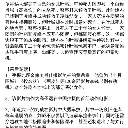
使神秘人绑架了自己的女儿叶霜。可神秘人随即被一个自称
肖强（高鑫饰）的人杀死，警察赶来解救了叶霜。此时姚杰
已找到了凌峰并成功解救了凌峰父女，一家人沉浸在团聚的
喜悦中相拥而泣，但叶城却在此时却意外死亡。在叶城死去
的地点旁，警察挖掘出一具死去了二十年的女人骸骨。一家
团圆的叶霜和凌峰本应开心团聚，但都满腹心事，这一切都
逃脱不了姚杰的眼睛。姚杰在向叶霜讲解案件侦破过程中，
背后隐藏了二十年的惊天秘密让叶霜惊颤不已，她决意和姚
杰联手再度上演一出绑架，去追查迷雾背后真正的犯案动
机。
【幕后花絮】
1、手握九座金像奖最佳摄影奖杯的黄岳泰，他曾为《十月
围城》《投名状》《画皮》等120余部影片掌镜《别有动
机》这个好剧本才献出这部导演处女作。
2、该影片为作为高圣远在中国拍摄的首部动作电影。
3、年近六十的刘威在影片中大秀车技。片中一场废旧仓库
驾车逃脱的戏，刘威不仅要以飞速飙车撞击铁门，同时还需
穿越狭窄地带极限追击和惊险漂移，甚至还制造出了与并行
车辆撞击的惊险画面。