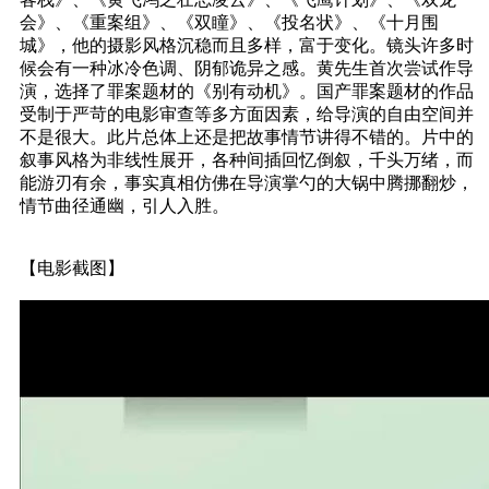
会》、《重案组》、《双瞳》、《投名状》、《十月围
城》，他的摄影风格沉稳而且多样，富于变化。镜头许多时
候会有一种冰冷色调、阴郁诡异之感。黄先生首次尝试作导
演，选择了罪案题材的《别有动机》。国产罪案题材的作品
受制于严苛的电影审查等多方面因素，给导演的自由空间并
不是很大。此片总体上还是把故事情节讲得不错的。片中的
叙事风格为非线性展开，各种间插回忆倒叙，千头万绪，而
能游刃有余，事实真相仿佛在导演掌勺的大锅中腾挪翻炒，
情节曲径通幽，引人入胜。
【电影截图】