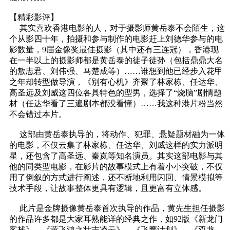
【精彩影评】
其实喜欢香港电影的人，对于摄影师黄岳泰不会陌生，这
个从影四十年，拍摄和参与制作的电影赶上刘德华参与的电
影数量，9届金像奖最佳摄影（其中还有三连冠），香港现
在一半以上的摄影师都是黄岳泰的徒子徒孙（包括鼎鼎大名
的敖志君、刘伟强、马楚成等）……谁想到他已经步入花甲
之年却转型做导演，《别有心机》齐聚了林家栋、任达华、
高圣远及刘威这四位各具特色的型男，选择了“烧脑”剧情题
材（任达华看了三遍剧本都没看懂）……我这种港片粉当然
不会错过本片。
这部由黄岳泰执导的，将动作、犯罪、悬疑题材融为一体
的电影，不仅云集了林家栋、任达华、刘威这样的实力派明
星，还包含了高圣远、秦岚等知名演员。其实这部电影与其
他的同类型电影，在影片的故事模式上有着小小突破，不仅
用了倒叙的方式进行阐述，还不断地利用闪回、情景模拟等
技术手段，让故事整体更具有逻辑，且更富有立体感。
此片是金牌摄像黄岳泰首次执导的作品，黄先生担任摄影
的作品许多都是大家耳熟能详的经典之作，如92版《新龙门
客栈》、《黄飞鸿之壮志凌云》、《飞鹰计划》、《双龙