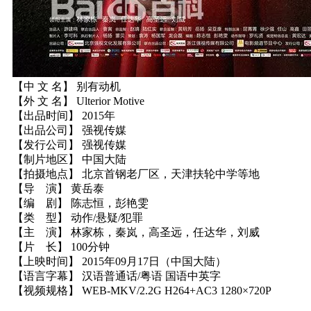
【中 文 名】 别有动机
【外 文 名】 Ulterior Motive
【出品时间】 2015年
【出品公司】 强视传媒
【发行公司】 强视传媒
【制片地区】 中国大陆
【拍摄地点】 北京首钢老厂区，天津扶轮中学等地
【导 演】 黄岳泰
【编 剧】 陈志恒，彭艳雯
【类 型】 动作/悬疑/犯罪
【主 演】 林家栋，秦岚，高圣远，任达华，刘威
【片 长】 100分钟
【上映时间】 2015年09月17日（中国大陆）
【语言字幕】 汉语普通话/粤语 国语中英字
【视频规格】 WEB-MKV/2.2G H264+AC3 1280×720P