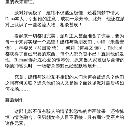
董的表弟前往。
派对好玩极了！建纬不仅赌运极佳、还看到梦中情人
Dana本人，引起她的注意，成功一亲芳泽。此外，他还在派
对上认识了一些名流人物，相谈甚欢！
看起来一切都很完美，派对主人甚至准备了惊喜，要为
每一个来宾实现一个愿望！建纬与新朋友们，小瞳（朱蕾安
饰）、林委员（马国贤 饰）、何莉（何嘉文 饰）、Richard
都获得了自己想要的东西。每个人都兴奋不已！直到他们发
现，Richard惨死在心爱的钢琴旁…原来当大家被极尽豪奢的
物质冲昏头时，一场猎杀游戏已经默默地展开…
究竟，建纬与这些互不相识的人们为何会被追杀？他们
之间有何关联？追杀他们的人又是谁？而这场派对最后将如
何收场……
幕后制作
这部电影不仅有骇人的情节和恐怖的声画效果，还将惊
悚与情色融合，俊男靓女令人目不暇接，具有商业卖座片的
诸多元素。