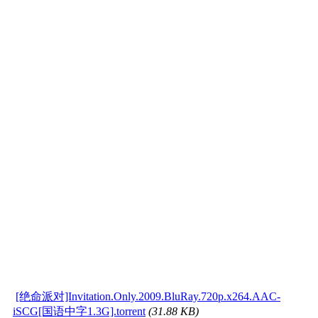
[绝命派对]Invitation.Only.2009.BluRay.720p.x264.AAC-
iSCG[国语中字1.3G].torrent
(31.88 KB)