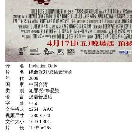
译 名 Invitation Only
片 名 绝命派对/恐怖邀请函
年 代 2009
国 家 中国台湾
类 别 犯罪/恐怖/悬疑
语 言 汉语普通话
字 幕 中文
文件格式 x264 + AAC
视频尺寸 1280 x 720
文件大小 1CD 1.30G
片 长 1h:35m:26s