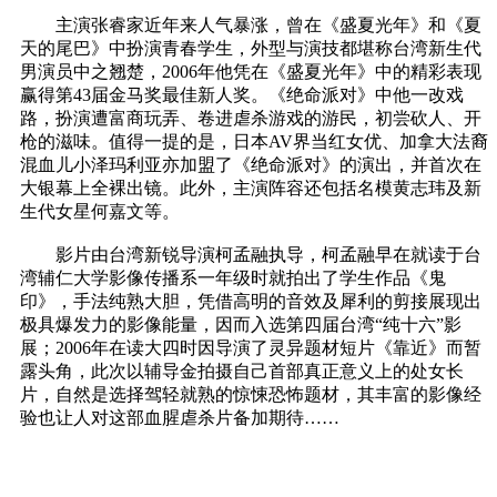
主演张睿家近年来人气暴涨，曾在《盛夏光年》和《夏
天的尾巴》中扮演青春学生，外型与演技都堪称台湾新生代
男演员中之翘楚，2006年他凭在《盛夏光年》中的精彩表现
赢得第43届金马奖最佳新人奖。《绝命派对》中他一改戏
路，扮演遭富商玩弄、卷进虐杀游戏的游民，初尝砍人、开
枪的滋味。值得一提的是，日本AV界当红女优、加拿大法裔
混血儿小泽玛利亚亦加盟了《绝命派对》的演出，并首次在
大银幕上全裸出镜。此外，主演阵容还包括名模黄志玮及新
生代女星何嘉文等。
影片由台湾新锐导演柯孟融执导，柯孟融早在就读于台
湾辅仁大学影像传播系一年级时就拍出了学生作品《鬼
印》，手法纯熟大胆，凭借高明的音效及犀利的剪接展现出
极具爆发力的影像能量，因而入选第四届台湾“纯十六”影
展；2006年在读大四时因导演了灵异题材短片《靠近》而暂
露头角，此次以辅导金拍摄自己首部真正意义上的处女长
片，自然是选择驾轻就熟的惊悚恐怖题材，其丰富的影像经
验也让人对这部血腥虐杀片备加期待……