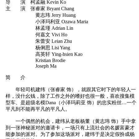
导 演 柯孟融 Kevin Ko
主 演 张睿家 Bryant Chang
黄志玮 Jerry Huang
小泽玛利亚 Ozawa Maria
林孟瑾 Adrian Lin
何嘉文 Vivi Ho
朱蕾安 Leian Zhu
杨俐思 Lisi Yang
高英轩 Ying-hsien Kao
Kristian Brodie
Joseph Ma
简 介
年轻司机建纬（张睿家 饰），就跟其它时下的年轻人一
样，没什幺钱，除了工作之外的嗜好也很一般，喜欢搜集模
型车、是超级名模Dana（小泽玛莉亚 饰）的忠实粉丝…一个
平凡到不能再平凡的平凡人。
一个偶然的机会，建纬从老板杨董（黄志玮 饰）手中拿
到一张神秘派对的邀请卡，一场只有上流社会的名媛富豪才
能参加的派对。为了参加这场派对，建纬于是决定假扮成杨