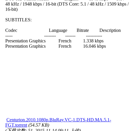
48 kHz / 1948 kbps / 16-bit (DTS Core: 5.1 / 48 kHz / 1509 kbps /
16-bit)
SUBTITLES:
Codec Language Bitrate Description
----- -------- ------- -----------
Presentation Graphics French 1.338 kbps
Presentation Graphics French 16.046 kbps
Centurion.2010.1080p.BluRay.VC-1.DTS-HD.MA.5.1-
FGT.torrent
(54.57 KB)
(下载次数: 51, 2015-11-14 09:11 上传)