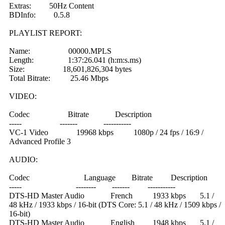
Extras: 50Hz Content
BDInfo: 0.5.8
PLAYLIST REPORT:
Name: 00000.MPLS
Length: 1:37:26.041 (h:m:s.ms)
Size: 18,601,826,304 bytes
Total Bitrate: 25.46 Mbps
VIDEO:
Codec Bitrate Description
----- ------- -----------
VC-1 Video 19968 kbps 1080p / 24 fps / 16:9 /
Advanced Profile 3
AUDIO:
Codec Language Bitrate Description
----- -------- ------- -----------
DTS-HD Master Audio French 1933 kbps 5.1 /
48 kHz / 1933 kbps / 16-bit (DTS Core: 5.1 / 48 kHz / 1509 kbps /
16-bit)
DTS-HD Master Audio English 1948 kbps 5.1 /