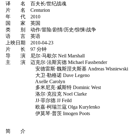
译 名 百夫长/世纪战魂
片 名 Centurion
年 代 2010
国 家 英国
类 别 动作/冒险/剧情/历史/惊悚/战争
语 言 英语
上映日期 2010-04-23
片 长 97 分钟
导 演 尼尔·马歇尔 Neil Marshall
主 演 迈克尔·法斯宾德 Michael Fassbender
安德雷斯·魏斯涅夫斯基 Andreas Wisniewski
大卫·勒格诺 Dave Legeno
Axelle Carolyn
多米尼克·威斯特 Dominic West
洛尔·克拉克 Noel Clarke
JJ·菲尔德 JJ Feild
欧嘉·柯瑞兰寇 Olga Kurylenko
伊莫琴·普茨 Imogen Poots
简 介