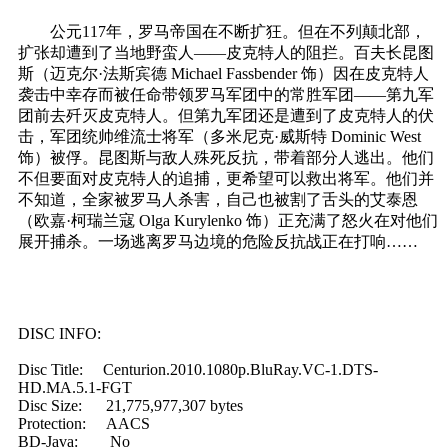
公元117年，罗马帝国在不断扩狂。但在不列颠北部，
扩张却遭到了当地野蛮人——皮克特人的阻拦。百夫长昆图
斯（迈克尔·法斯宾德 Michael Fassbender 饰）因在皮克特人
袭击中幸存而被任命带领罗马军团中的常胜军团——第九军
团前去歼灭皮克特人。但第九军团还是遭到了皮克特人的伏
击，军团统帅维流士将军（多米尼克·威斯特 Dominic West
饰）被俘。昆图斯与敌人殊死反抗，带着部分人逃出。他们
不但要面对皮克特人的追捕，更希望可以救出将军。他们并
不知道，全家被罗马人杀害，自己也被割了舌头的艾泰恩
（欧嘉·柯瑞兰寇 Olga Kurylenko 饰）正充满了怒火在对他们
展开捕杀。一场逃离罗马边境的危险反抗战正在打响……
DISC INFO:
Disc Title: Centurion.2010.1080p.BluRay.VC-1.DTS-
HD.MA.5.1-FGT
Disc Size: 21,775,977,307 bytes
Protection: AACS
BD-Java: No