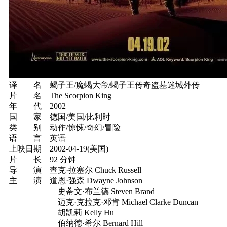
译 名 蝎子王/魔蝎大帝/蝎子王传奇盗墓迷城外传
片 名 The Scorpion King
年 代 2002
国 家 德国/美国/比利时
类 别 动作/惊悚/奇幻/冒险
语 言 英语
上映日期 2002-04-19(美国)
片 长 92 分钟
导 演 查克·拉塞尔 Chuck Russell
主 演 道恩·强森 Dwayne Johnson
史蒂文·布兰德 Steven Brand
迈克·克拉克·邓肯 Michael Clarke Duncan
胡凯莉 Kelly Hu
伯纳德·希尔 Bernard Hill