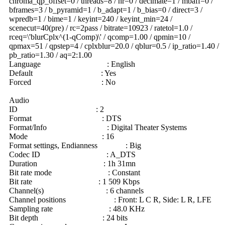
chroma_qp_offset=0 / threads=8 / nr=0 / decimate=1 / mbaff=0 /
bframes=3 / b_pyramid=1 / b_adapt=1 / b_bias=0 / direct=3 /
wpredb=1 / bime=1 / keyint=240 / keyint_min=24 /
scenecut=40(pre) / rc=2pass / bitrate=10923 / ratetol=1.0 /
rceq=\'blurCplx^(1-qComp)\' / qcomp=1.00 / qpmin=10 /
qpmax=51 / qpstep=4 / cplxblur=20.0 / qblur=0.5 / ip_ratio=1.40 /
pb_ratio=1.30 / aq=2:1.00
Language : English
Default : Yes
Forced : No
Audio
ID : 2
Format : DTS
Format/Info : Digital Theater Systems
Mode : 16
Format settings, Endianness : Big
Codec ID : A_DTS
Duration : 1h 31mn
Bit rate mode : Constant
Bit rate : 1 509 Kbps
Channel(s) : 6 channels
Channel positions : Front: L C R, Side: L R, LFE
Sampling rate : 48.0 KHz
Bit depth : 24 bits