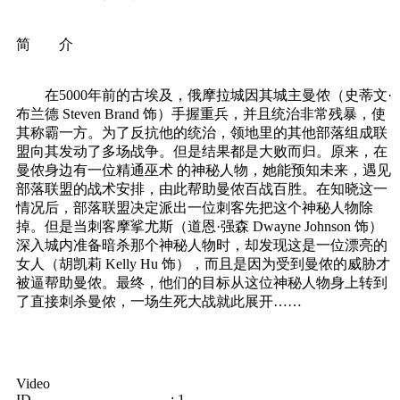
简 介
在5000年前的古埃及，俄摩拉城因其城主曼侬（史蒂文·
布兰德 Steven Brand 饰）手握重兵，并且统治非常残暴，使
其称霸一方。为了反抗他的统治，领地里的其他部落组成联
盟向其发动了多场战争。但是结果都是大败而归。原来，在
曼侬身边有一位精通巫术 的神秘人物，她能预知未来，遇见
部落联盟的战术安排，由此帮助曼侬百战百胜。在知晓这一
情况后，部落联盟决定派出一位刺客先把这个神秘人物除
掉。但是当刺客摩挲尤斯（道恩·强森 Dwayne Johnson 饰）
深入城内准备暗杀那个神秘人物时，却发现这是一位漂亮的
女人（胡凯莉 Kelly Hu 饰），而且是因为受到曼侬的威胁才
被逼帮助曼侬。最终，他们的目标从这位神秘人物身上转到
了直接刺杀曼侬，一场生死大战就此展开……
Video
ID : 1