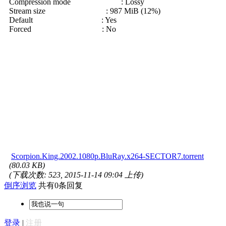
Compression mode : Lossy
Stream size : 987 MiB (12%)
Default : Yes
Forced : No
Scorpion.King.2002.1080p.BluRay.x264-SECTOR7.torrent
(80.03 KB)
(下载次数: 523, 2015-11-14 09:04 上传)
倒序浏览
共有0条回复
登录
|
注册