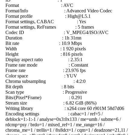
Format : AVC
Format/Info : Advanced Video Codec
Format profile :
High@L5.1
Format settings, CABAC : Yes
Format settings, ReFrames : 5 frames
Codec ID : V_MPEG4/ISO/AVC
Duration : 1h 31mn
Bit rate : 10.9 Mbps
Width : 1 920 pixels
Height : 816 pixels
Display aspect ratio : 2.35:1
Frame rate mode : Constant
Frame rate : 23.976 fps
Color space : YUV
Chroma subsampling : 4:2:0
Bit depth : 8 bits
Scan type : Progressive
Bits/(Pixel*Frame) : 0.291
Stream size : 6.82 GiB (86%)
Writing library : x264 core 60 r901M 58d7d06
Encoding settings : cabac=1 / ref=5 /
deblock=1:-1:-1 / analyse=0x3:0x133 / me=umh / subme=6 /
rdcmp=psy / brdo=1 / mixed_ref=1 / me_range=16 /
chroma_me=1 / trellis=1 / 8x8dct=1 / cqm=1 / deadzone=21,11 /