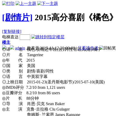
[剧情片]
2015高分喜剧《橘色》
[复制链接]
电梯直达
楼主
admin
发表于 2015-11-12 20:00:00
|
只看该作者
◎译 名 橘色/夜晚还年轻(台)/跨性有话儿(港)/橘子
◎片 名 Tangerine
◎年 代 2015
◎国 家 美国
◎类 别 剧情/喜剧/同性
◎语 言 中英双字幕
◎上映日期 2015-01-23(圣丹斯电影节)/2015-07-10(美国)
◎IMDb评分 7.2/10 from 1,121 users
◎豆瓣评分 8.2/10 from 86 users
◎片 长 88分钟
◎导 演 肖恩·贝克 Sean Baker
◎主 演 克鲁·古拉格 Clu Gulager
詹姆斯· 兰索恩 James Ransone