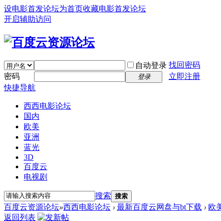
设电影首发论坛为首页
收藏电影首发论坛
开启辅助访问
找回密码
自动登录
密码
立即注册
登录
快捷导航
西西电影论坛
国内
欧美
亚洲
蓝光
3D
百度云
电视剧
搜索
搜索
百度云资源论坛
»
西西电影论坛
›
最新百度云网盘与bt下载
›
欧
返回列表