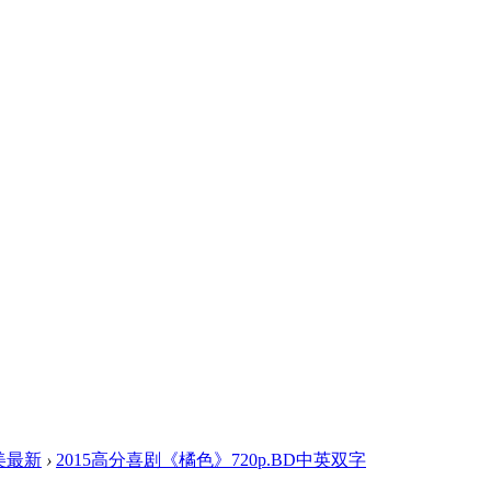
美最新
›
2015高分喜剧《橘色》720p.BD中英双字