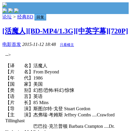
论坛
>
经典BD
回复
[活魔人][BD-MP4/1.3G][中英字幕][720P]
电影首发
2015-11-12 18:48
只看楼主
-->
【译 名】活魔人
【片 名】From Beyond
【年 代】1986
【国 家】美国
【类 别】幻想/恐怖/科幻/惊悚
【语 言】英语
【片 长】85 Mins
【导 演】斯图尔特·戈登 Stuart Gordon
【主 演】杰弗瑞·考姆斯 Jeffrey Combs ....Crawford
Tillinghast
巴巴拉·克兰普顿 Barbara Crampton ....Dr.