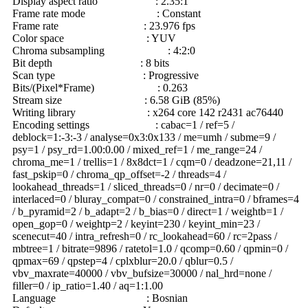
Display aspect ratio : 2.35:1
Frame rate mode : Constant
Frame rate : 23.976 fps
Color space : YUV
Chroma subsampling : 4:2:0
Bit depth : 8 bits
Scan type : Progressive
Bits/(Pixel*Frame) : 0.263
Stream size : 6.58 GiB (85%)
Writing library : x264 core 142 r2431 ac76440
Encoding settings : cabac=1 / ref=5 /
deblock=1:-3:-3 / analyse=0x3:0x133 / me=umh / subme=9 /
psy=1 / psy_rd=1.00:0.00 / mixed_ref=1 / me_range=24 /
chroma_me=1 / trellis=1 / 8x8dct=1 / cqm=0 / deadzone=21,11 /
fast_pskip=0 / chroma_qp_offset=-2 / threads=4 /
lookahead_threads=1 / sliced_threads=0 / nr=0 / decimate=0 /
interlaced=0 / bluray_compat=0 / constrained_intra=0 / bframes=4
/ b_pyramid=2 / b_adapt=2 / b_bias=0 / direct=1 / weightb=1 /
open_gop=0 / weightp=2 / keyint=230 / keyint_min=23 /
scenecut=40 / intra_refresh=0 / rc_lookahead=60 / rc=2pass /
mbtree=1 / bitrate=9896 / ratetol=1.0 / qcomp=0.60 / qpmin=0 /
qpmax=69 / qpstep=4 / cplxblur=20.0 / qblur=0.5 /
vbv_maxrate=40000 / vbv_bufsize=30000 / nal_hrd=none /
filler=0 / ip_ratio=1.40 / aq=1:1.00
Language : Bosnian