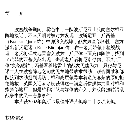
简 介
波塞战争期间。雾色中，一队波斯尼亚士兵向塞尔维亚
阵地接近，不幸天明时被对方发现，波斯尼亚士兵西基
（Branko Djuric 饰）中弹滚入战壕，战友则全部牺牲。塞方
派出新兵尼诺（Rene Bitorajac 饰）在一老兵带领下检视战
场，老兵将弹式地雷塞入波方士兵尸体下面充作陷阱，找到
了武器的西基突然出现，击毙老兵后将尼诺俘虏。不久“尸
体”突然醒转，西基看着地雷上的战友无能为力，只好与尼
诺二人在波塞阵地之间的无主地带请求帮助。联合国维和部
队接到求助赶到现场，维和高层领导本着避免麻烦的原则拒
绝施救，英国女记者珍妮获得这一消息后借媒体力量对维和
指挥部施压。但是维和部队与媒体的介入，并没能扭转混乱
战争中的又一悲剧事件。
本片获2002年奥斯卡最佳外语片奖等二十余项褒奖。
获奖情况