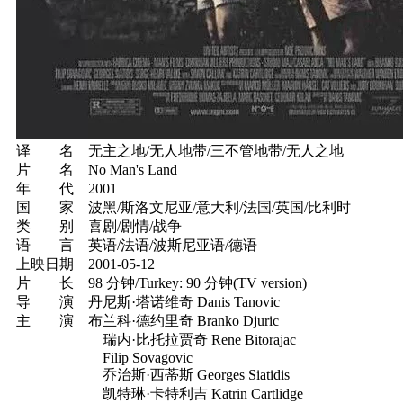
译 名 无主之地/无人地带/三不管地带/无人之地
片 名 No Man's Land
年 代 2001
国 家 波黑/斯洛文尼亚/意大利/法国/英国/比利时
类 别 喜剧/剧情/战争
语 言 英语/法语/波斯尼亚语/德语
上映日期 2001-05-12
片 长 98 分钟/Turkey: 90 分钟(TV version)
导 演 丹尼斯·塔诺维奇 Danis Tanovic
主 演 布兰科·德约里奇 Branko Djuric
瑞内·比托拉贾奇 Rene Bitorajac
Filip Sovagovic
乔治斯·西蒂斯 Georges Siatidis
凯特琳·卡特利吉 Katrin Cartlidge