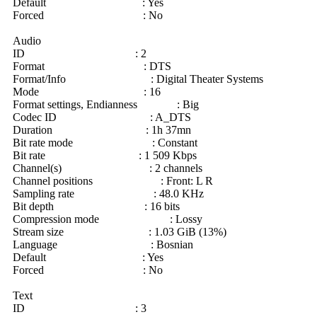
Default : Yes
Forced : No
Audio
ID : 2
Format : DTS
Format/Info : Digital Theater Systems
Mode : 16
Format settings, Endianness : Big
Codec ID : A_DTS
Duration : 1h 37mn
Bit rate mode : Constant
Bit rate : 1 509 Kbps
Channel(s) : 2 channels
Channel positions : Front: L R
Sampling rate : 48.0 KHz
Bit depth : 16 bits
Compression mode : Lossy
Stream size : 1.03 GiB (13%)
Language : Bosnian
Default : Yes
Forced : No
Text
ID : 3