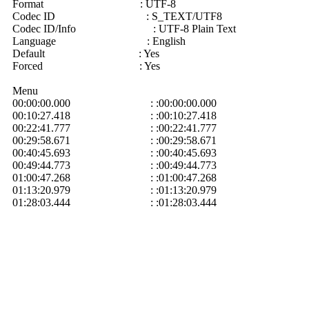
Format : UTF-8
Codec ID : S_TEXT/UTF8
Codec ID/Info : UTF-8 Plain Text
Language : English
Default : Yes
Forced : Yes
Menu
00:00:00.000 : :00:00:00.000
00:10:27.418 : :00:10:27.418
00:22:41.777 : :00:22:41.777
00:29:58.671 : :00:29:58.671
00:40:45.693 : :00:40:45.693
00:49:44.773 : :00:49:44.773
01:00:47.268 : :01:00:47.268
01:13:20.979 : :01:13:20.979
01:28:03.444 : :01:28:03.444