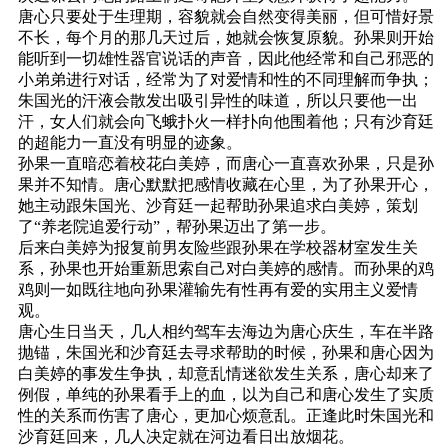
唐心只要处于生理期，容貌就会自然变得美丽，但可惜好景
不长，每个月的那几天过后，她就会恢复原貌。孙果则开始
能听到一切雄性器官说话的声音，因此他经常和自己邪恶的
小弟弟进行对话，经常为了对爱情和性的不同理解而争执；
朱国光的汗液会散发出吸引异性的味道，所以只要他一出
汗，女人们就会向飞蛾扑火一样扑向他围着他；只有沙育廷
的超能力一直没有明显的迹象。
孙果一直暗恋着校花白美婷，而唐心一直喜欢孙果，只是孙
果并不知情。唐心默默把感情收藏在心里，为了孙果开心，
她主动跟朱国光、沙育廷一起帮助孙果追求白美婷，策划
了“养老院追爱行动”，帮孙果迈出了第一步。
后来白美婷为报复前男友险些跟孙果在学校器材室发生关
系，孙果也开始重新思索自己对白美婷的感情。而孙果的鸡
鸡则一如既往地向孙果灌输先有性再有爱的实用主义爱情
观。
唐心生日当天，几人相约驾车去海边为唐心庆生，车在半路
抛锚，朱国光和沙育廷去寻求帮助的时候，孙果和唐心因为
白美婷的事发生争执，却意乱情迷欲发生关系，唐心却来了
例假，单纯的孙果看手上的血，以为自己和唐心发生了实质
性的关系而伤害了唐心，更加心烦意乱。正逢此时朱国光和
沙育廷回来，几人决定就在河边看日出放烟花。