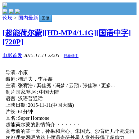
论坛
>
国内最新
回复
[超能荷尔蒙][HD-MP4/1.1G][国语中字]
[720P]
电影首发
2015-11-11 23:05
只看楼主
导演: 小康
编剧: 楠迪夫，李岳鑫
主演: 张宥浩 / 奚佳秀 / 冯梦 / 云翔 / 张佳琳 / 更多...
制片国家/地区: 中国大陆
语言: 汉语普通话
上映日期: 2015-11-11(中国大陆)
片长: 61分钟
又名: Super Hormone
超能荷尔蒙的剧情简介 · · · · · ·
高考前的某一天，孙果和唐心、朱国光、沙育廷几个死党再
次逃课去网吧的路上偶遇奇葩外星人意外获得了超能力。