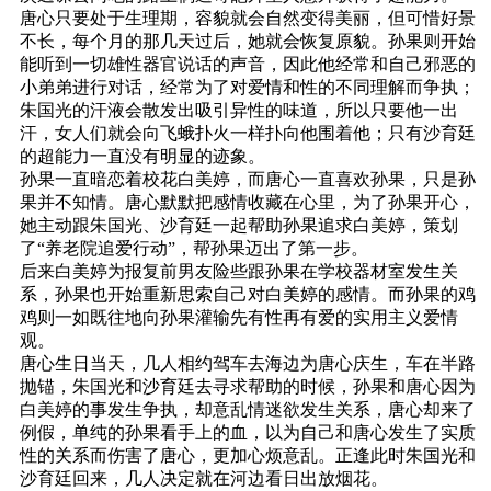
唐心只要处于生理期，容貌就会自然变得美丽，但可惜好景
不长，每个月的那几天过后，她就会恢复原貌。孙果则开始
能听到一切雄性器官说话的声音，因此他经常和自己邪恶的
小弟弟进行对话，经常为了对爱情和性的不同理解而争执；
朱国光的汗液会散发出吸引异性的味道，所以只要他一出
汗，女人们就会向飞蛾扑火一样扑向他围着他；只有沙育廷
的超能力一直没有明显的迹象。
孙果一直暗恋着校花白美婷，而唐心一直喜欢孙果，只是孙
果并不知情。唐心默默把感情收藏在心里，为了孙果开心，
她主动跟朱国光、沙育廷一起帮助孙果追求白美婷，策划
了“养老院追爱行动”，帮孙果迈出了第一步。
后来白美婷为报复前男友险些跟孙果在学校器材室发生关
系，孙果也开始重新思索自己对白美婷的感情。而孙果的鸡
鸡则一如既往地向孙果灌输先有性再有爱的实用主义爱情
观。
唐心生日当天，几人相约驾车去海边为唐心庆生，车在半路
抛锚，朱国光和沙育廷去寻求帮助的时候，孙果和唐心因为
白美婷的事发生争执，却意乱情迷欲发生关系，唐心却来了
例假，单纯的孙果看手上的血，以为自己和唐心发生了实质
性的关系而伤害了唐心，更加心烦意乱。正逢此时朱国光和
沙育廷回来，几人决定就在河边看日出放烟花。