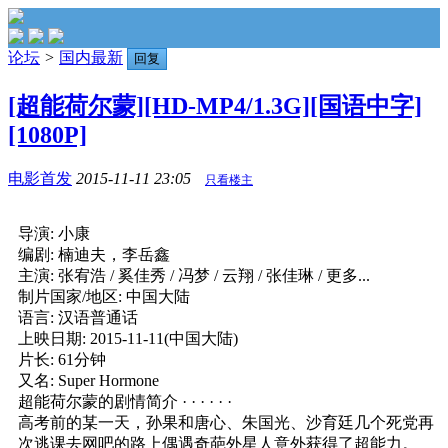
论坛
>
国内最新
回复
[超能荷尔蒙][HD-MP4/1.3G][国语中字]
[1080P]
电影首发
2015-11-11 23:05
只看楼主
导演: 小康
编剧: 楠迪夫，李岳鑫
主演: 张宥浩 / 奚佳秀 / 冯梦 / 云翔 / 张佳琳 / 更多...
制片国家/地区: 中国大陆
语言: 汉语普通话
上映日期: 2015-11-11(中国大陆)
片长: 61分钟
又名: Super Hormone
超能荷尔蒙的剧情简介 · · · · · ·
高考前的某一天，孙果和唐心、朱国光、沙育廷几个死党再
次逃课去网吧的路上偶遇奇葩外星人意外获得了超能力。