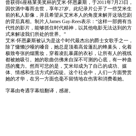
曾获得6座格莱美奖杯的艾米·怀恩豪斯，于2011年7月23日，
因饮酒中毒而去世，享年27岁。此纪录片公开了一些艾米生
前的私人影像，并且希望从艾米本人的角度来解开这场悲剧
的背后真相。制片人James Gay-Rees表示：“这样一部拥有当
代性的影片，能够抓住时代精神，以其他电影无法达到的方
式来解读我们所处的世界。”
艾米·怀恩豪斯被认为是这个时代最杰出的爵士女歌手之一，
除了慵懒沙哑的嗓音，她总是顶着高耸蓬乱的蜂巢头，化着
极致夸张的烟熏妆，穿着凌乱暴露的衣衫，让所有人的视线
都被她吸引。她的歌曲仿佛来自深不可测的心底，有一种蛊
惑的魔力。然而可悲的是，艾米却成为了自己的成功、媒
体、情感和生活方式的囚徒。这个社会中，人们一方面赞赏
她的才华，在另一方面也毫不留情地在伤害和消费着她。
字幕由奇遇字幕组翻译，感谢。