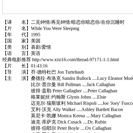
【译 名】二见钟情/再见钟情/暗恋你暗恋你/在你沉睡时
【片 名】While You Were Sleeping
【年 代】1995
【国 家】美国
【类 别】喜剧/爱情
【语 言】英语
经典电影推荐 http://www.xixi16.com/thread-97171-1-1.html
【片 长】01:43:16
【导 演】乔·德特杜巴 Jon Turteltaub
【主 演】桑德拉·布洛克 Sandra Bullock ....Lucy Eleanor Mode
比尔·普尔曼 Bill Pullman ....Jack Callaghan
彼得·盖勒 Peter Gallagher ....Peter Callaghan
格莱妮丝·约翰斯 Glynis Johns ....Elsie
迈克尔·瑞斯玻利 Michael Rispoli ....Joe 'Joey' Fusco, 
艾利·沃克 Ally Walker ....Ashley Bartlett Bacon
莫尼卡·凯娜 Monica Keena ....Mary Callaghan
迪克·库萨克 Dick Cusack ....Dr. Rubin
彼得·伯耶尔 Peter Boyle ....Ox Callaghan