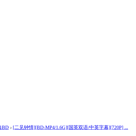
典BD
›
[二见钟情][BD-MP4/1.6G][国英双语/中英字幕][720P] ...