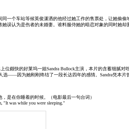
同一个车站等候英俊潇洒的他经过她工作的售票处，让她偷偷地
将她误认为是伤者的未婚妻。谁料服侍她的暗恋对象的同时她却
近年上位颇快的好莱坞一姐Sandra Bullock主演，本片的含蓄
自己是更合适的人选——因为她刚刚终结了一段长达四年的感情。Sandra
，是在你睡着的时候。（电影最后一句台词）
 "It was while you were sleeping."