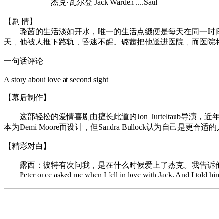
杰克·瓦尔登 Jack Warden ....Saul
【剧 情】
璐茜的生活淡如开水，唯一的生活点缀便是每天在同一时间
天，他被人推下路轨，昏迷不醒。璐茜把他送进医院，而医院
一句话评论
A story about love at second sight.
【幕后制作】
这部轻松的爱情喜剧由擅长此道的Jon Turteltaub导演，
本为Demi Moore而设计，但Sandra Bullock认为
【精彩对白】
露西：彼特有次问我，是在什么时候爱上了杰克。我告诉他
Peter once asked me when I fell in love with Jack. And I told him,