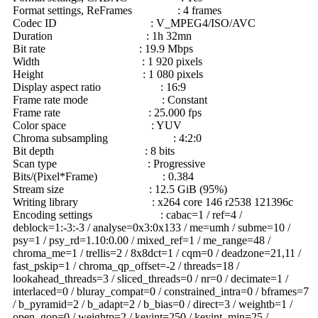
Format settings, ReFrames : 4 frames
Codec ID : V_MPEG4/ISO/AVC
Duration : 1h 32mn
Bit rate : 19.9 Mbps
Width : 1 920 pixels
Height : 1 080 pixels
Display aspect ratio : 16:9
Frame rate mode : Constant
Frame rate : 25.000 fps
Color space : YUV
Chroma subsampling : 4:2:0
Bit depth : 8 bits
Scan type : Progressive
Bits/(Pixel*Frame) : 0.384
Stream size : 12.5 GiB (95%)
Writing library : x264 core 146 r2538 121396c
Encoding settings : cabac=1 / ref=4 /
deblock=1:-3:-3 / analyse=0x3:0x133 / me=umh / subme=10 /
psy=1 / psy_rd=1.10:0.00 / mixed_ref=1 / me_range=48 /
chroma_me=1 / trellis=2 / 8x8dct=1 / cqm=0 / deadzone=21,11 /
fast_pskip=1 / chroma_qp_offset=-2 / threads=18 /
lookahead_threads=3 / sliced_threads=0 / nr=0 / decimate=1 /
interlaced=0 / bluray_compat=0 / constrained_intra=0 / bframes=7
/ b_pyramid=2 / b_adapt=2 / b_bias=0 / direct=3 / weightb=1 /
open_gop=0 / weightp=2 / keyint=250 / keyint_min=25 /