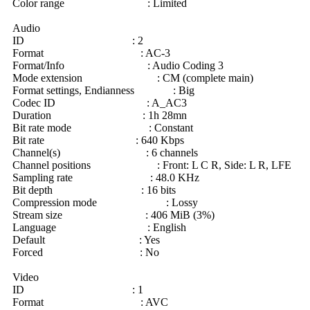
Color range : Limited
Audio
ID : 2
Format : AC-3
Format/Info : Audio Coding 3
Mode extension : CM (complete main)
Format settings, Endianness : Big
Codec ID : A_AC3
Duration : 1h 28mn
Bit rate mode : Constant
Bit rate : 640 Kbps
Channel(s) : 6 channels
Channel positions : Front: L C R, Side: L R, LFE
Sampling rate : 48.0 KHz
Bit depth : 16 bits
Compression mode : Lossy
Stream size : 406 MiB (3%)
Language : English
Default : Yes
Forced : No
Video
ID : 1
Format : AVC