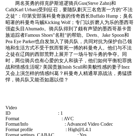
两名英勇的得克萨斯巡逻骑兵Gus(Steve Zahn)和
Call(Karl Urban)受到征召，要随队剿灭三名危害一方的"不法
之徒"：印第安部落科曼奇族的传奇酋长Buffalo Hump；臭名
昭著的科曼奇马贼Kicking Wolf；专门以折磨人为乐的墨西哥
强盗头目Ahumado。骑兵队得到了颇有声望的墨西哥基卡普
族追踪者Famous Shoes"名鞋"的帮助。Deets、Jake Spoon和
Pea Eye Parker也自发加入了骑兵队，共同对抗为保护自己领
地和生活方式不受干扰而誓死一搏的科曼奇人。他们与不法
之徒在辽阔的西部荒野上展开了一场斗智斗勇的争夺。同
时，两位骑兵也有心爱的女人和孩子，他们如何平衡犯罪挑
战和情感生活呢? 美国贵族Inish Scull和美貌性感的妻子Inez
又会上演怎样的情感纠葛？科曼奇人精通草原战法，勇猛骠
悍，骑兵队又能否如愿以偿？
Video
ID : 1
Format : AVC
Format/Info : Advanced Video Codec
Format profile :
High@L4.1
Format settings, CABAC : Yes