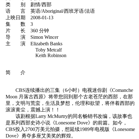
类 别 剧情/西部
语 言 英语/Aboriginal/西班牙语/法语
上映日期 2008-01-13
集 数 3
片 长 360 分钟
导 演 Simon Wincer
主 演 Elizabeth Banks
Toby Metcalf
Keith Robinson
简 介
CBS连续播出的三集（6小时）电视迷你剧《Comanche
Moon 月落古西原》将带您回到那个古老苍茫的西部，在那
里，文明与荒蛮，生活及梦想，伦理和欲望，将伴着西部的
滚滚黄尘，震撼上演！！
该剧根据Larry McMurtry的同名畅销书改编，该故事也
是系列西部史诗小说《Lonesome Dove》的前篇。如今，
CBS投入2700万美元拍摄，想延续1989年电视版《Lonesome
Dove》勇夺多座艾美奖的辉煌。