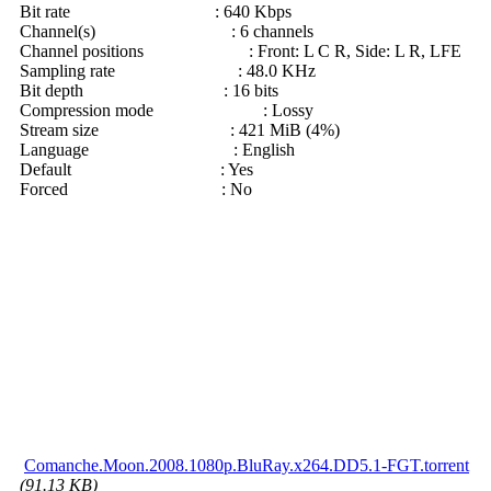
Bit rate : 640 Kbps
Channel(s) : 6 channels
Channel positions : Front: L C R, Side: L R, LFE
Sampling rate : 48.0 KHz
Bit depth : 16 bits
Compression mode : Lossy
Stream size : 421 MiB (4%)
Language : English
Default : Yes
Forced : No
Comanche.Moon.2008.1080p.BluRay.x264.DD5.1-FGT.torrent
(91.13 KB)