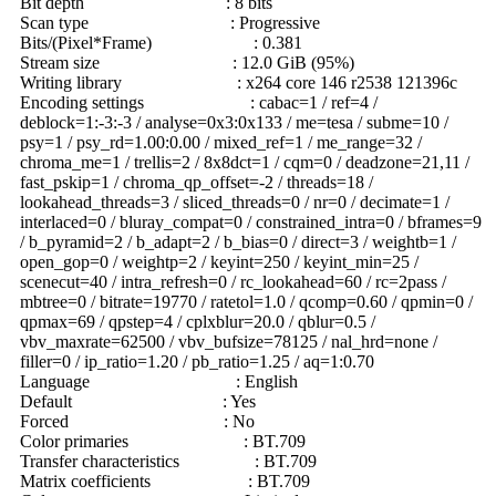
Bit depth : 8 bits
Scan type : Progressive
Bits/(Pixel*Frame) : 0.381
Stream size : 12.0 GiB (95%)
Writing library : x264 core 146 r2538 121396c
Encoding settings : cabac=1 / ref=4 /
deblock=1:-3:-3 / analyse=0x3:0x133 / me=tesa / subme=10 /
psy=1 / psy_rd=1.00:0.00 / mixed_ref=1 / me_range=32 /
chroma_me=1 / trellis=2 / 8x8dct=1 / cqm=0 / deadzone=21,11 /
fast_pskip=1 / chroma_qp_offset=-2 / threads=18 /
lookahead_threads=3 / sliced_threads=0 / nr=0 / decimate=1 /
interlaced=0 / bluray_compat=0 / constrained_intra=0 / bframes=9
/ b_pyramid=2 / b_adapt=2 / b_bias=0 / direct=3 / weightb=1 /
open_gop=0 / weightp=2 / keyint=250 / keyint_min=25 /
scenecut=40 / intra_refresh=0 / rc_lookahead=60 / rc=2pass /
mbtree=0 / bitrate=19770 / ratetol=1.0 / qcomp=0.60 / qpmin=0 /
qpmax=69 / qpstep=4 / cplxblur=20.0 / qblur=0.5 /
vbv_maxrate=62500 / vbv_bufsize=78125 / nal_hrd=none /
filler=0 / ip_ratio=1.20 / pb_ratio=1.25 / aq=1:0.70
Language : English
Default : Yes
Forced : No
Color primaries : BT.709
Transfer characteristics : BT.709
Matrix coefficients : BT.709