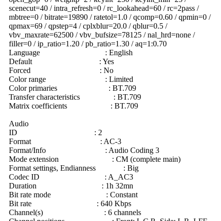
scenecut=40 / intra_refresh=0 / rc_lookahead=60 / rc=2pass /
mbtree=0 / bitrate=19890 / ratetol=1.0 / qcomp=0.60 / qpmin=0 /
qpmax=69 / qpstep=4 / cplxblur=20.0 / qblur=0.5 /
vbv_maxrate=62500 / vbv_bufsize=78125 / nal_hrd=none /
filler=0 / ip_ratio=1.20 / pb_ratio=1.30 / aq=1:0.70
Language : English
Default : Yes
Forced : No
Color range : Limited
Color primaries : BT.709
Transfer characteristics : BT.709
Matrix coefficients : BT.709
Audio
ID : 2
Format : AC-3
Format/Info : Audio Coding 3
Mode extension : CM (complete main)
Format settings, Endianness : Big
Codec ID : A_AC3
Duration : 1h 32mn
Bit rate mode : Constant
Bit rate : 640 Kbps
Channel(s) : 6 channels