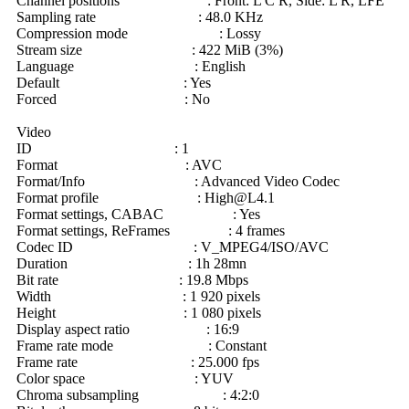
Channel positions : Front: L C R, Side: L R, LFE
Sampling rate : 48.0 KHz
Compression mode : Lossy
Stream size : 422 MiB (3%)
Language : English
Default : Yes
Forced : No
Video
ID : 1
Format : AVC
Format/Info : Advanced Video Codec
Format profile :
High@L4.1
Format settings, CABAC : Yes
Format settings, ReFrames : 4 frames
Codec ID : V_MPEG4/ISO/AVC
Duration : 1h 28mn
Bit rate : 19.8 Mbps
Width : 1 920 pixels
Height : 1 080 pixels
Display aspect ratio : 16:9
Frame rate mode : Constant
Frame rate : 25.000 fps
Color space : YUV
Chroma subsampling : 4:2:0