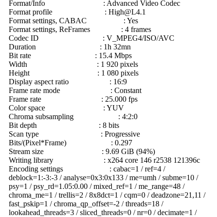
Format/Info : Advanced Video Codec
Format profile :
High@L4.1
Format settings, CABAC : Yes
Format settings, ReFrames : 4 frames
Codec ID : V_MPEG4/ISO/AVC
Duration : 1h 32mn
Bit rate : 15.4 Mbps
Width : 1 920 pixels
Height : 1 080 pixels
Display aspect ratio : 16:9
Frame rate mode : Constant
Frame rate : 25.000 fps
Color space : YUV
Chroma subsampling : 4:2:0
Bit depth : 8 bits
Scan type : Progressive
Bits/(Pixel*Frame) : 0.297
Stream size : 9.69 GiB (94%)
Writing library : x264 core 146 r2538 121396c
Encoding settings : cabac=1 / ref=4 /
deblock=1:-3:-3 / analyse=0x3:0x133 / me=umh / subme=10 /
psy=1 / psy_rd=1.05:0.00 / mixed_ref=1 / me_range=48 /
chroma_me=1 / trellis=2 / 8x8dct=1 / cqm=0 / deadzone=21,11 /
fast_pskip=1 / chroma_qp_offset=-2 / threads=18 /
lookahead_threads=3 / sliced_threads=0 / nr=0 / decimate=1 /