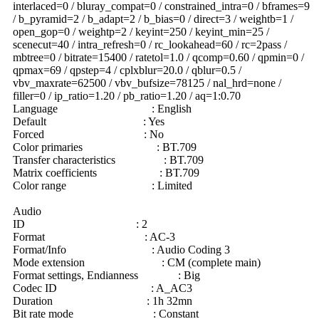
interlaced=0 / bluray_compat=0 / constrained_intra=0 / bframes=9
/ b_pyramid=2 / b_adapt=2 / b_bias=0 / direct=3 / weightb=1 /
open_gop=0 / weightp=2 / keyint=250 / keyint_min=25 /
scenecut=40 / intra_refresh=0 / rc_lookahead=60 / rc=2pass /
mbtree=0 / bitrate=15400 / ratetol=1.0 / qcomp=0.60 / qpmin=0 /
qpmax=69 / qpstep=4 / cplxblur=20.0 / qblur=0.5 /
vbv_maxrate=62500 / vbv_bufsize=78125 / nal_hrd=none /
filler=0 / ip_ratio=1.20 / pb_ratio=1.20 / aq=1:0.70
Language : English
Default : Yes
Forced : No
Color primaries : BT.709
Transfer characteristics : BT.709
Matrix coefficients : BT.709
Color range : Limited
Audio
ID : 2
Format : AC-3
Format/Info : Audio Coding 3
Mode extension : CM (complete main)
Format settings, Endianness : Big
Codec ID : A_AC3
Duration : 1h 32mn
Bit rate mode : Constant