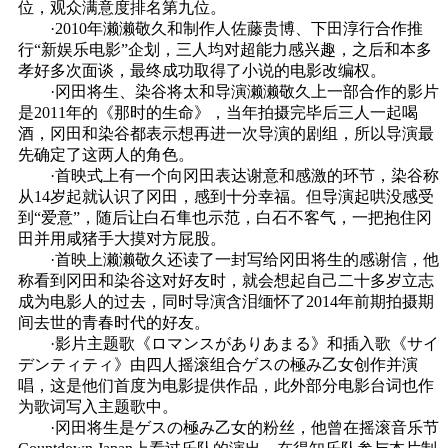
位，观众满意度排名第九位。
·2010年濑濑敬久和制作人佐藤贵博、下田淳行合作推
行“新娱乐电影”企划，三人均对超能力感兴趣，之后和本多
孝好多次面谈，最终成功取得了小说的电影改编权。
·冈田将生、染谷将太和导演濑濑敬久上一部合作的影片
是2011年的《那时的生命》，当年拍摄完毕后三人一起喝
酒，冈田和染谷都表示想再进一次导演的剧组，所以导演最
先确定了这两人的角色。
·首映式上有一个向冈田表达谢意和感激的环节，染谷称
从14岁起就认识了冈田，感到十分幸福。但导演起哄没感受
到“爱意”，随后让白石隼也示范，白石不客气，一把抱住冈
田并用咸猪手大摸对方屁股。
·首映上濑濑敬久还读了一封写给冈田将生的感谢信，他
称看到冈田和染谷这对好友时，就会想起自己二十多岁立志
成为电影人的过去，同时导演含泪缅怀了2014年前期拍摄期
间去世的青春时代的好友。
·影片主题歌《ロマンスがありあまる》和插入歌《サイ
デンティティ》由四人摇滚组合ゲスの極み乙女创作并演
唱，这是他们首度为电影提供作品，此外部分电影台词也作
为歌词写入主题歌中。
·冈田将生是ゲスの極み乙女的粉丝，他曾在摇滚音乐节