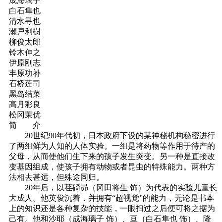
成海璃子
白石隼也
清水寻也
瀬戸利樹
柳俊太郎
铃木伸之
伊原刚志
丰原功补
石桥莲司
黑岛结菜
高月彩良
松冈茉优
简 介
20世纪90年代初，日本政府下设的某神秘机构秘密进行
了两组鲜为人知的人体实验。一组是将药物等作用于待产的
父母，从而使他们生下来的孩子发生突变。另一种是直接改
变基因组成，使孩子拥有动物或者昆虫的特殊能力。两种方
法相去甚远，但殊途同归。
20年后，以荏碕昴（冈田将生 饰）为代表的实验儿童长
大成人。他英俊沉着，并拥有“超视觉”的能力，无论是书本
上的知识还是各种复杂的技能，一眼扫过之后便可将之据为
己有。他和沙耶（成海璃子 饰）、亘（白石隼也 饰）、隆