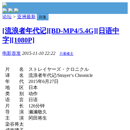
论坛
>
亚洲最新
回复
[流浪者年代记][BD-MP4/5.4G][日语中
字][1080P]
电影首发
2015-11-10 22:22
只看楼主
片 名 ストレイヤーズ・クロニクル
译 名 流浪者年代记/Strayer‘s Chronicle
年 代 2015年6月27日
地 区 日本
类 别 动作
语 言 日语
片 长 126分钟
导 演 濑濑敬久
主 演 冈田将生
染谷将太