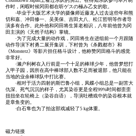
Countdown Japan上看过乐队的演出。在得知乐队参与本片制
作时，闲暇时候冈田都在听ゲスの極み乙女的歌。
·毕业于大阪艺术大学的摄像师近藤龙人过去这些年和熊
切和嘉、冲田修一、吴美保、吉田大八、松江哲明等作者导
演多有合作。此外他和冈田将生算老相识，八年前他曾为冈
田主演的《天然子结构》掌镜。
·为了完成大量的动作戏，冈田将生在进组前一个月跟随
动作导演下村勇二展开集训，下村曾为《杀戮都市》和
《Monsterz》等影片担任格斗设计，他称赞冈田格斗的感觉
非常好。
·濑户利树在入行前是一个十足的棒球少年，他曾梦想打
入甲子园，因所在高中棒球部人数不足而被退部，他只能在
当地的业余棒球队中打比赛。
·相对于活力四射的斯巴鲁小组，凤蝶小组总是一副苦大
仇深、死气沉沉的样子，尤其染谷更是全程99%时间都歪歪
扭扭坐在轮椅上（染谷自语），导演吐槽戏中的染谷根本就
是章鱼变的。
·白石隼也为了拍这部戏减轻了5 kg体重。
磁力链接