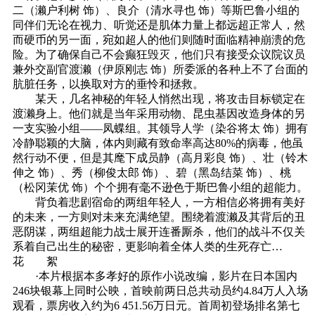
二（濑户利树 饰）、良介（清水寻也 饰）等斯巴鲁小组的
同伴们无论在视力、听觉还是肌体力量上都远超正常人，然
而硬币的另一面，宛如超人的他们则随时面临精神崩溃的危
险。为了确保自己不会癫狂毁灭，他们只有接受众议院议员
兼外交副官渡濑（伊原刚志 饰）所委派的各种上不了台面的
肮脏任务，以换取对方的垂怜和拯救。
某天，几名神秘的年轻人悄然出现，将攻击目标锁定在
渡濑身上。他们就是当年采用动物、昆虫基因改造身体的另
一支实验小组——凤蝶组。其领导人学（染谷将太 饰）拥有
冷静聪颖的大脑，体内则藏有致命率高达80%的病毒，他虽
然行动不便，但是其麾下成员静（高月彩良 饰）、壮（铃木
伸之 饰）、秀（柳俊太郎 饰）、碧（黑岛结菜 饰）、桃
（松冈茉优 饰）个个拥有毫不逊色于斯巴鲁小组的超能力。
背负着悲剧宿命的两组年轻人，一方相信必将拥有美好
的未来，一方则对未来充满绝望。围绕着渡濑及其背后的丑
恶阴谋，两组超能力战士展开连番厮杀，他们的战斗不仅关
系着自己出生的秘密，更影响着全体人类的生死存亡…
花 絮
·本片根据本多孝好的原作小说改编，影片在日本国内
246块银幕上同时公映，首映前两日总共动员约4.84万人入场
观看，票房收入约为6 451.56万日元。首周初登场排名第七