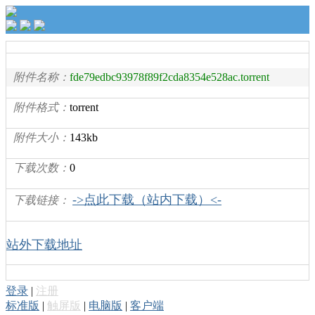
附件名称：
fde79edbc93978f89f2cda8354e528ac.torrent
附件格式：
torrent
附件大小：
143kb
下载次数：
0
->点此下载（站内下载）<-
下载链接：
站外下载地址
登录
|
注册
标准版
|
触屏版
|
电脑版
|
客户端