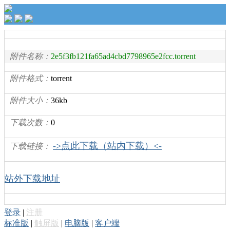
附件名称：
2e5f3fb121fa65ad4cbd7798965e2fcc.torrent
附件格式：
torrent
附件大小：
36kb
下载次数：
0
->点此下载（站内下载）<-
下载链接：
站外下载地址
登录
|
注册
标准版
|
触屏版
|
电脑版
|
客户端