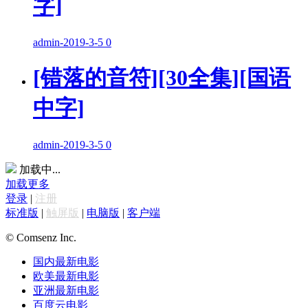
字]
admin
-
2019-3-5
0
[错落的音符][30全集][国语
中字]
admin
-
2019-3-5
0
加载中...
加载更多
登录
|
注册
标准版
|
触屏版
|
电脑版
|
客户端
© Comsenz Inc.
国内最新电影
欧美最新电影
亚洲最新电影
百度云电影