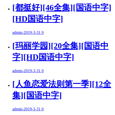
[都挺好][46全集][国语中字]
[HD国语中字]
admin
-
2019-3-31
0
[玛丽学园][20全集][国语中
字][HD国语中字]
admin
-
2019-3-31
0
[人鱼恋爱法则第一季][12全
集][国语中字]
admin
-
2019-3-31
0