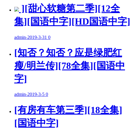
][甜心软糖第二季][12全
集][国语中字][HD国语中字]
admin
-
2019-3-31
0
[知否？知否？应是绿肥红
瘦/明兰传][78全集][国语中
字]
admin
-
2019-3-5
0
[有房有车第三季][18全集]
[国语中字]